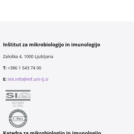
Inštitut za mikrobiologijo in imunologijo
Zaloška 4, 1000 Ljubljana
T:
+386 1 543 74 00
E:
imi.info@mf.uni-lj.si
Katedra za mikrobiologijo in imunologijo