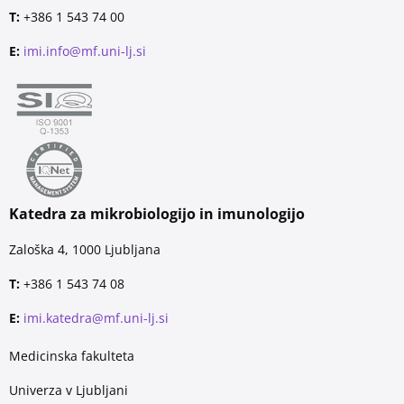
T:
+386 1 543 74 00
E:
imi.info@mf.uni-lj.si
Katedra za mikrobiologijo in imunologijo
Zaloška 4, 1000 Ljubljana
T:
+386 1 543 74 08
E:
imi.katedra@mf.uni-lj.si
Medicinska fakulteta
Univerza v Ljubljani