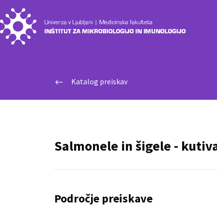
Katalog preiskav
#
Salmonele in šigele - kutiva
Področje preiskave