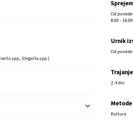
Sprejem
Od ponedelj
8:00 - 16:00
Urnik iz
Od ponedelj
ella spp., Shigella spp.)
Trajanj
2-4 dni
Metode 
Kultura