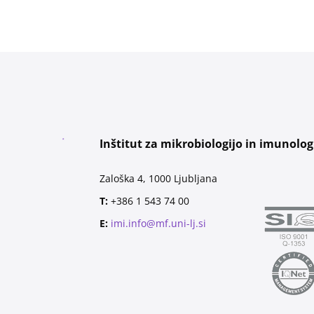
Inštitut za mikrobiologijo in imunolog
Zaloška 4, 1000 Ljubljana
T:
+386 1 543 74 00
E:
imi.info@mf.uni-lj.si