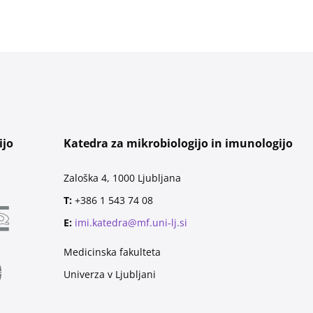
ijo
Katedra za mikrobiologijo in imunologijo
Zaloška 4, 1000 Ljubljana
T:
+386 1 543 74 08
E:
imi.katedra@mf.uni-lj.si
Medicinska fakulteta
Univerza v Ljubljani