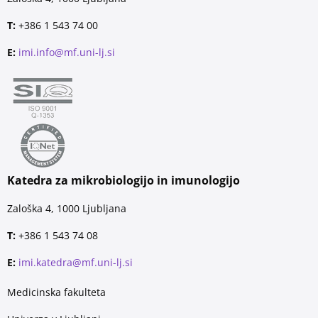
T:
+386 1 543 74 00
E:
imi.info@mf.uni-lj.si
Katedra za mikrobiologijo in imunologijo
Zaloška 4, 1000 Ljubljana
T:
+386 1 543 74 08
E:
imi.katedra@mf.uni-lj.si
Medicinska fakulteta