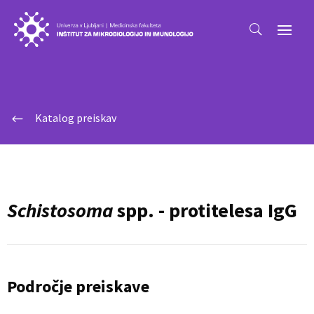
Katalog preiskav
#
Schistosoma
spp. - protitelesa IgG
Področje preiskave