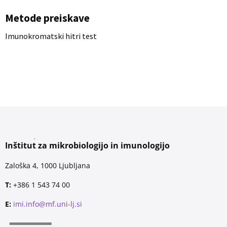
Metode preiskave
Imunokromatski hitri test
Inštitut za mikrobiologijo in imunologijo
Zaloška 4, 1000 Ljubljana
T:
+386 1 543 74 00
E:
imi.info@mf.uni-lj.si