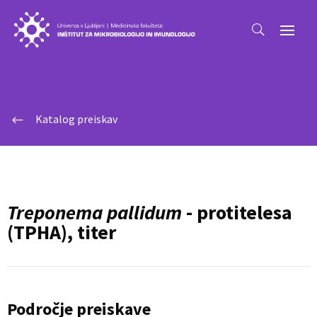
Katalog preiskav
#
Treponema pallidum
- protitelesa
(TPHA), titer
Področje preiskave