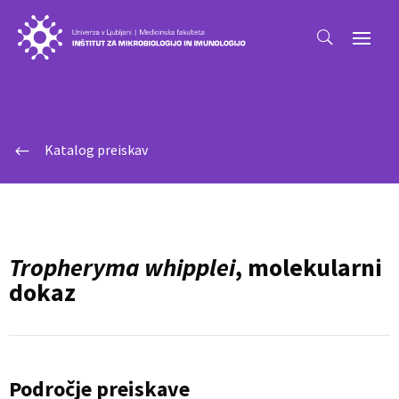
Katalog preiskav
#
Tropheryma whipplei
, molekularni
dokaz
Področje preiskave