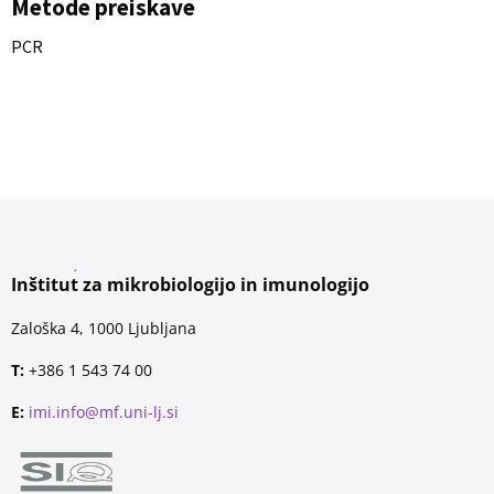
Metode preiskave
PCR
Inštitut za mikrobiologijo in imunologijo
Zaloška 4, 1000 Ljubljana
T:
+386 1 543 74 00
E:
imi.info@mf.uni-lj.si