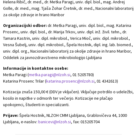
Helena Ribič, dr. med., dr. Metka Paragi, univ. dipl. biol., mag. Andrej
Golle, dr. med., mag. Tjaša Žohar Čretnik, dr. med., Nacionalni laboratorij
za okolje zdravje in hrano Maribor
Organizacijski odbor:
dr. Metka Paragi, univ. dipl. biol., mag. Katarina
Prosenc, univ. dipl. biol., dr. Marija Trkov, univ. dipl. inž. živil. tehn., dr.
Tamara Kastrin, univ. dipl. mikrobiol., Verica Mioč, univ. dipl. mikrobiol.,
Vesna Šubelj, univ. dipl. mikrobiol., Špela Hostnik, dipl. ing. lab. biomed.,
univ. dipl. org., Nacionalni laboratorij za okolje zdravje in hrano Maribor,
Oddelek za javnozdravstveno mikrobiologijo Ljubljana
Informacije in kontaktne osebe:
Metka Paragi (
metka.paragi@nlzoh.si
, 01 5205780)
Katarina Prosenc Trilar (
katarina.prosenc@nlzoh.si
, 01 4342613)
Kotizacija znaša 150,00 € (DDV je vključen). Vključuje potrdilo o udeležbi,
kosilo in napitke v odmorih ter večerjo. Kotizacije ne plačajo
upokojenci, študenti in specializanti.
Prijave:
Špela Hostnik, NLZOH CMM Ljubljana, Grablovičeva 44, 1000
Ljubljana, e-naslov:
banicevi@nlzoh.si
, fax: 015205704