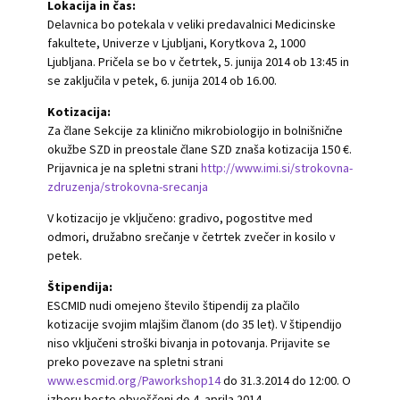
Lokacija in čas:
Delavnica bo potekala v veliki predavalnici Medicinske
fakultete, Univerze v Ljubljani, Korytkova 2, 1000
Ljubljana. Pričela se bo v četrtek, 5. junija 2014 ob 13:45 in
se zaključila v petek, 6. junija 2014 ob 16.00.
Kotizacija:
Za člane Sekcije za klinično mikrobiologijo in bolnišnične
okužbe SZD in preostale člane SZD znaša kotizacija 150 €.
Prijavnica je na spletni strani
http://www.imi.si/strokovna-
zdruzenja/strokovna-srecanja
V kotizacijo je vključeno: gradivo, pogostitve med
odmori, družabno srečanje v četrtek zvečer in kosilo v
petek.
Štipendija:
ESCMID nudi omejeno število štipendij za plačilo
kotizacije svojim mlajšim članom (do 35 let). V štipendijo
niso vključeni stroški bivanja in potovanja. Prijavite se
preko povezave na spletni strani
www.escmid.org/Paworkshop14
do 31.3.2014 do 12:00. O
izboru boste obveščeni do 4. aprila 2014.