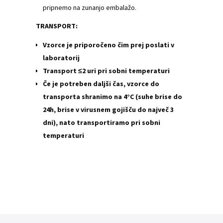
pripnemo na zunanjo embalažo.
TRANSPORT:
Vzorce je priporočeno čim prej poslati v
laboratorij
Transport ≤2 uri pri sobni temperaturi
Če je potreben daljši čas, vzorce do
transporta shranimo na 4°C (suhe brise do
24h, brise v virusnem gojišču do največ 3
dni), nato transportiramo pri sobni
temperaturi