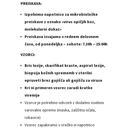
PREISKAVA:
Izpolnimo napotnico za mikrobiološke
preiskave z oznako
»virus opičjih koz,
molekularni dokaz«
Preiskava izvajamo v rednem delovnem
času, od ponedeljka – sobote: 7.30h – 15.00h
VZORCI:
Bris lezije, skarifikat kraste, aspirat lezije,
biopsija kožnih sprememb v sterilni
epruveti brez gojišča ali gojišču za viruse
Kri ni primeren vzorec zaradi kratke
viremije
Vzorce je potrebno odvzeti z dodatno osebno
varovalno opremo (maska, zaščitna očala,
rokavice)
Vzorec zapakiramo v vrečko in napotnico