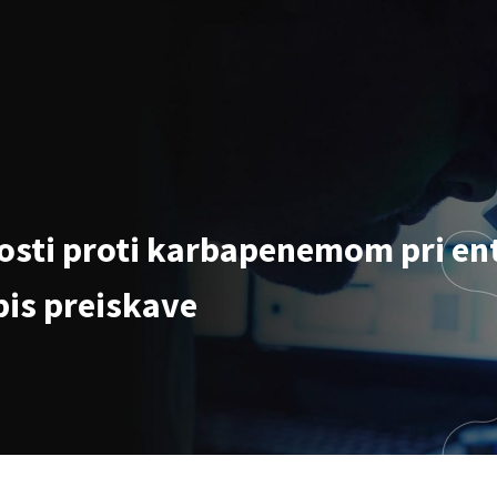
osti proti karbapenemom pri ent
is preiskave