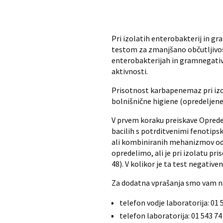
Pri izolatih enterobakterij in g
testom za zmanjšano občutljivo
enterobakterijah in gramnegati
aktivnosti.
Prisotnost karbapenemaz pri izol
bolnišnične higiene (opredeljene 
V prvem koraku preiskave Opred
bacilih s potrditvenimi fenotip
ali kombiniranih mehanizmov od
opredelimo, ali je pri izolatu 
48). V kolikor je ta test negati
Za dodatna vprašanja smo vam na 
telefon vodje laboratorija: 01 
telefon laboratorija: 01 543 74