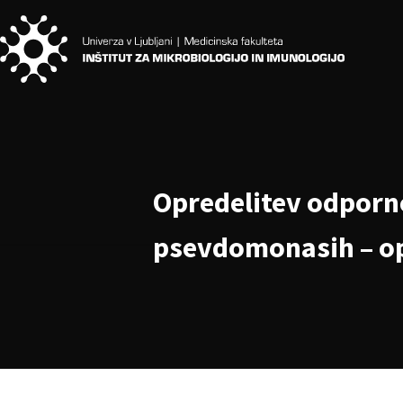
Opredelitev odporn
psevdomonasih – op