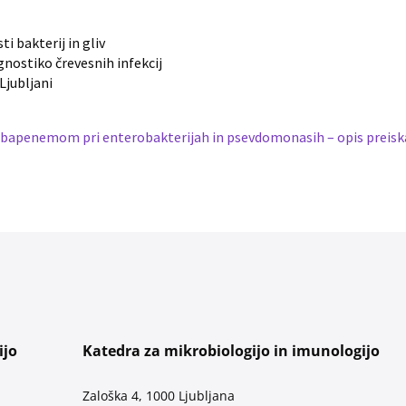
i bakterij in gliv
gnostiko črevesnih infekcij
Ljubljani
rbapenemom pri enterobakterijah in psevdomonasih – opis preisk
ijo
Katedra za mikrobiologijo in imunologijo
Zaloška 4, 1000 Ljubljana