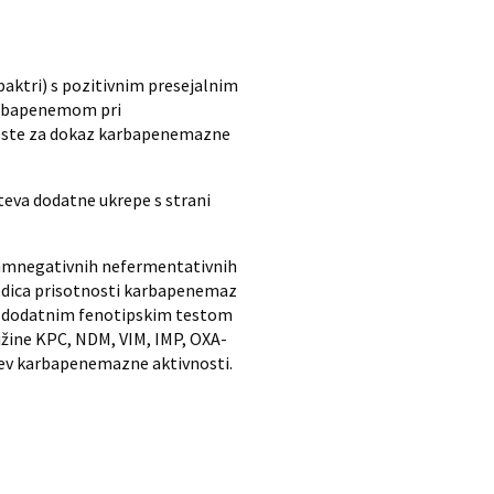
aktri) s pozitivnim presejalnim
karbapenemom pri
teste za dokaz karbapenemazne
teva dodatne ukrepe s strani
ramnegativnih nefermentativnih
ledica prisotnosti karbapenemaz
 z dodatnim fenotipskim testom
žine KPC, NDM, VIM, IMP, OXA-
itev karbapenemazne aktivnosti.