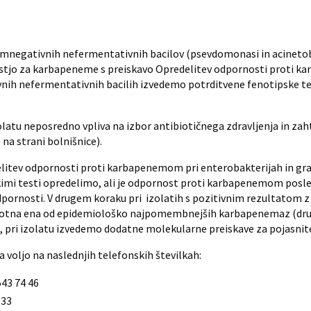
ramnegativnih nefermentativnih bacilov (psevdomonasi in acinetob
stjo za karbapeneme s preiskavo Opredelitev odpornosti proti 
vnih nefermentativnih bacilih izvedemo potrditvene fenotipske 
atu neposredno vpliva na izbor antibiotičnega zdravljenja in zah
na strani bolnišnice).
elitev odpornosti proti karbapenemom pri enterobakterijah in g
skimi testi opredelimo, ali je odpornost proti karbapenemom pos
pornosti. V drugem koraku pri izolatih s pozitivnim rezultatom
prisotna ena od epidemiološko najpomembnejših karbapenemaz (dru
ven, pri izolatu izvedemo dodatne molekularne preiskave za pojasn
voljo na naslednjih telefonskih številkah:
543 74 46
 33