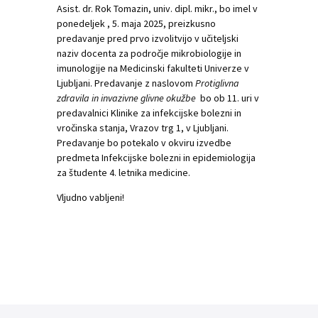
Asist. dr. Rok Tomazin, univ. dipl. mikr., bo imel v
ponedeljek , 5. maja 2025, preizkusno
predavanje pred prvo izvolitvijo v učiteljski
naziv docenta za področje mikrobiologije in
imunologije na Medicinski fakulteti Univerze v
Ljubljani. Predavanje z naslovom
Protiglivna
zdravila in invazivne glivne okužbe
bo ob 11. uri v
predavalnici Klinike za infekcijske bolezni in
vročinska stanja, Vrazov trg 1, v Ljubljani.
Predavanje bo potekalo v okviru izvedbe
predmeta Infekcijske bolezni in epidemiologija
za študente 4. letnika medicine.
Vljudno vabljeni!