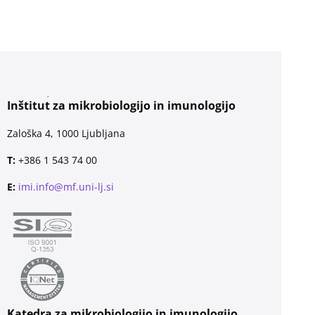
Inštitut za mikrobiologijo in imunologijo
Zaloška 4, 1000 Ljubljana
T:
+386 1 543 74 00
E:
imi.info@mf.uni-lj.si
Katedra za mikrobiologijo in imunologijo