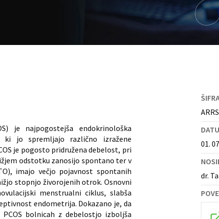
ŠIFR
ARRS
OS) je najpogostejša endokrinološka
DAT
ki jo spremljajo različno izražene
01. 07
OS je pogosto pridružena debelost, pri
ižjem odstotku zanosijo spontano ter v
NOSI
TO), imajo večjo pojavnost spontanih
dr. T
ižjo stopnjo živorojenih otrok. Osnovni
ulacijski menstrualni ciklus, slabša
POVE
ceptivnost endometrija. Dokazano je, da
 PCOS bolnicah z debelostjo izboljša