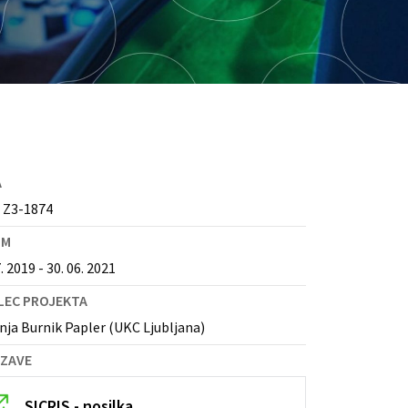
A
 Z3-1874
UM
. 2019 - 30. 06. 2021
LEC PROJEKTA
anja Burnik Papler (UKC Ljubljana)
ZAVE
SICRIS - nosilka