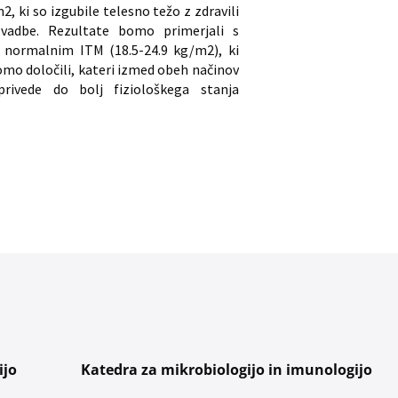
 ki so izgubile telesno težo z zdravili
 vadbe. Rezultate bomo primerjali s
normalnim ITM (18.5-24.9 kg/m2), ki
mo določili, kateri izmed obeh načinov
rivede do bolj fiziološkega stanja
ijo
Katedra za mikrobiologijo in imunologijo