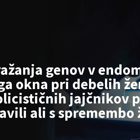
ražanja genov v endom
a okna pri debelih že
icističnih jajčnikov p
avili ali s spremembo 