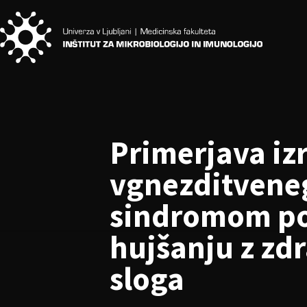
Primerjava iz
vgnezditveneg
sindromom pol
hujšanju z zdr
sloga