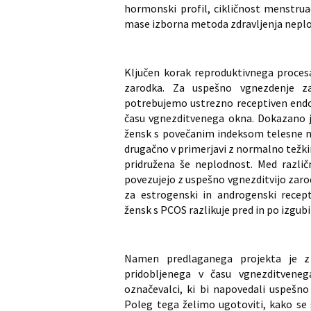
hormonski profil, cikličnost menstruac
mase izborna metoda zdravljenja neplo
Ključen korak reproduktivnega procesa 
zarodka. Za uspešno vgnezdenje z
potrebujemo ustrezno receptiven endom
času vgnezditvenega okna. Dokazano je
žensk s povečanim indeksom telesne m
drugačno v primerjavi z normalno težkim
pridružena še neplodnost. Med različno
povezujejo z uspešno vgnezditvijo zarod
za estrogenski in androgenski recep
žensk s PCOS razlikuje pred in po izgubi
Namen predlaganega projekta je z 
pridobljenega v času vgnezditvenega
označevalci, ki bi napovedali uspešn
Poleg tega želimo ugotoviti, kako se