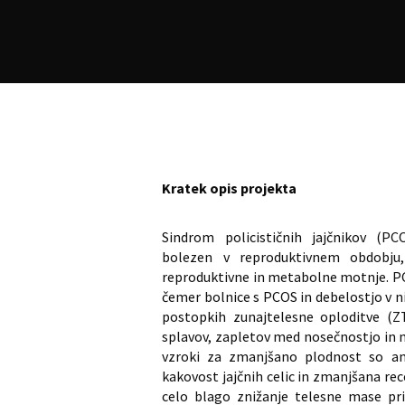
Kratek opis projekta
Sindrom policističnih jajčnikov (PC
bolezen v reproduktivnem obdobju, 
reproduktivne in metabolne motnje. PC
čemer bolnice s PCOS in debelostjo v n
postopkih zunajtelesne oploditve (Z
splavov, zapletov med nosečnostjo in n
vzroki za zmanjšano plodnost so anov
kakovost jajčnih celic in zmanjšana re
celo blago znižanje telesne mase pri