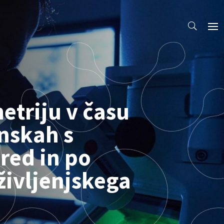
etriju v času
nskah s
red in po
življenjskega