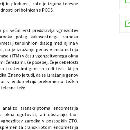
ij in plodnost, zato je izguba telesne
dnosti pri bolnicah s PCOS.
pri večini vrst predstavlja vgnezditev
arodka poleg kakovostnega zarodka
etrij ter sinhroni dialog med njima v
, da je izražanje genov v endometriju
ase (ITM) v času vgenzditvenega okna
i ženskami, še posebej, če je debelosti
 izraženimi geni so tudi tisti, ki jih
ka. Znano je tudi, da se izražanje genov
tor v endometriju prekomerno težkih
 telesne teže.
analizo transkriptoma endometrija
 okna ugotoviti, ali obstajajo bio-
o vgnezditev zarodka v postopkih ZTO.
 spremenita transkriptom endometrija