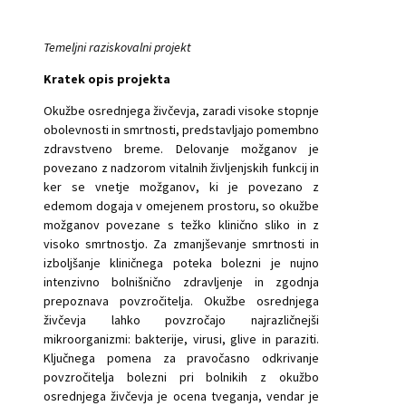
Temeljni raziskovalni projekt
Kratek opis projekta
Okužbe osrednjega živčevja, zaradi visoke stopnje
obolevnosti in smrtnosti, predstavljajo pomembno
zdravstveno breme. Delovanje možganov je
povezano z nadzorom vitalnih življenjskih funkcij in
ker se vnetje možganov, ki je povezano z
edemom dogaja v omejenem prostoru, so okužbe
možganov povezane s težko klinično sliko in z
visoko smrtnostjo. Za zmanjševanje smrtnosti in
izboljšanje kliničnega poteka bolezni je nujno
intenzivno bolnišnično zdravljenje in zgodnja
prepoznava povzročitelja. Okužbe osrednjega
živčevja lahko povzročajo najrazličnejši
mikroorganizmi: bakterije, virusi, glive in paraziti.
Ključnega pomena za pravočasno odkrivanje
povzročitelja bolezni pri bolnikih z okužbo
osrednjega živčevja je ocena tveganja, vendar je