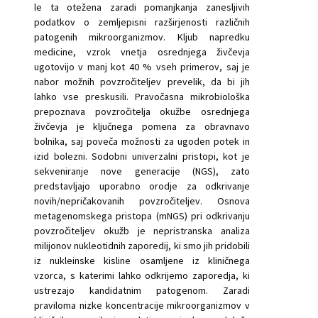
le ta otežena zaradi pomanjkanja zanesljivih
podatkov o zemljepisni razširjenosti različnih
patogenih mikroorganizmov. Kljub napredku
medicine, vzrok vnetja osrednjega živčevja
ugotovijo v manj kot 40 % vseh primerov, saj je
nabor možnih povzročiteljev prevelik, da bi jih
lahko vse preskusili. Pravočasna mikrobiološka
prepoznava povzročitelja okužbe osrednjega
živčevja je ključnega pomena za obravnavo
bolnika, saj poveča možnosti za ugoden potek in
izid bolezni. Sodobni univerzalni pristopi, kot je
sekveniranje nove generacije (NGS), zato
predstavljajo uporabno orodje za odkrivanje
novih/nepričakovanih povzročiteljev. Osnova
metagenomskega pristopa (mNGS) pri odkrivanju
povzročiteljev okužb je nepristranska analiza
milijonov nukleotidnih zaporedij, ki smo jih pridobili
iz nukleinske kisline osamljene iz kliničnega
vzorca, s katerimi lahko odkrijemo zaporedja, ki
ustrezajo kandidatnim patogenom. Zaradi
praviloma nizke koncentracije mikroorganizmov v