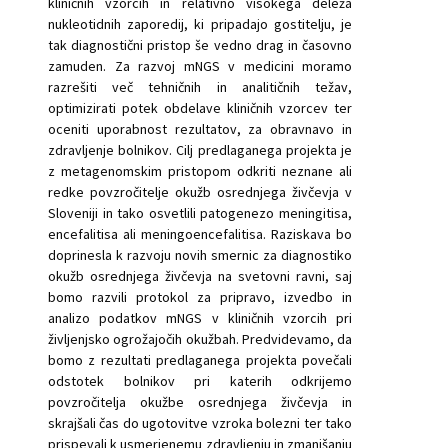
kliničnih vzorcih in relativno visokega deleža
nukleotidnih zaporedij, ki pripadajo gostitelju, je
tak diagnostični pristop še vedno drag in časovno
zamuden. Za razvoj mNGS v medicini moramo
razrešiti več tehničnih in analitičnih težav,
optimizirati potek obdelave kliničnih vzorcev ter
oceniti uporabnost rezultatov, za obravnavo in
zdravljenje bolnikov. Cilj predlaganega projekta je
z metagenomskim pristopom odkriti neznane ali
redke povzročitelje okužb osrednjega živčevja v
Sloveniji in tako osvetlili patogenezo meningitisa,
encefalitisa ali meningoencefalitisa. Raziskava bo
doprinesla k razvoju novih smernic za diagnostiko
okužb osrednjega živčevja na svetovni ravni, saj
bomo razvili protokol za pripravo, izvedbo in
analizo podatkov mNGS v kliničnih vzorcih pri
življenjsko ogrožajočih okužbah. Predvidevamo, da
bomo z rezultati predlaganega projekta povečali
odstotek bolnikov pri katerih odkrijemo
povzročitelja okužbe osrednjega živčevja in
skrajšali čas do ugotovitve vzroka bolezni ter tako
prispevali k usmerjenemu zdravljenju in zmanjšanju