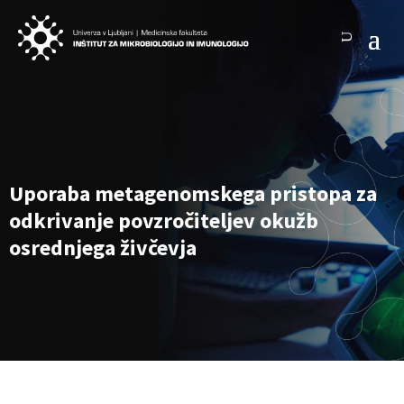
Uporaba metagenomskega pristopa za
odkrivanje povzročiteljev okužb
osrednjega živčevja