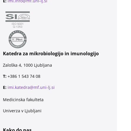
E:
imi.info@mf.uni-lj.si
Katedra za mikrobiologijo in imunologijo
Zaloška 4, 1000 Ljubljana
T:
+386 1 543 74 08
E:
imi.katedra@mf.uni-lj.si
Medicinska fakulteta
Univerza v Ljubljani
Kako do nas