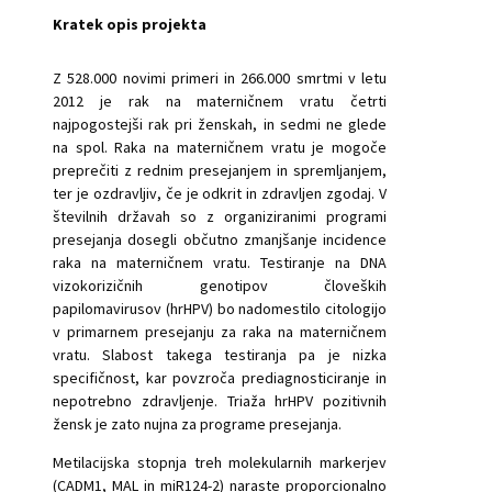
Kratek opis projekta
Z 528.000 novimi primeri in 266.000 smrtmi v letu
2012 je rak na materničnem vratu četrti
najpogostejši rak pri ženskah, in sedmi ne glede
na spol. Raka na materničnem vratu je mogoče
preprečiti z rednim presejanjem in spremljanjem,
ter je ozdravljiv, če je odkrit in zdravljen zgodaj. V
številnih državah so z organiziranimi programi
presejanja dosegli občutno zmanjšanje incidence
raka na materničnem vratu. Testiranje na DNA
vizokorizičnih genotipov človeških
papilomavirusov (hrHPV) bo nadomestilo citologijo
v primarnem presejanju za raka na materničnem
vratu. Slabost takega testiranja pa je nizka
specifičnost, kar povzroča prediagnosticiranje in
nepotrebno zdravljenje. Triaža hrHPV pozitivnih
žensk je zato nujna za programe presejanja.
Metilacijska stopnja treh molekularnih markerjev
(CADM1, MAL in miR124-2) naraste proporcionalno