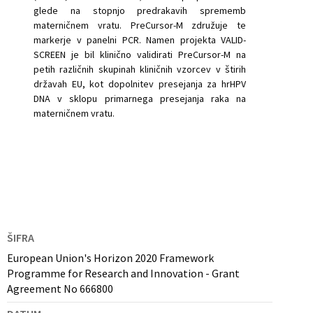
glede na stopnjo predrakavih sprememb
materničnem vratu. PreCursor-M združuje te
markerje v panelni PCR. Namen projekta VALID-
SCREEN je bil klinično validirati PreCursor-M na
petih različnih skupinah kliničnih vzorcev v štirih
državah EU, kot dopolnitev presejanja za hrHPV
DNA v sklopu primarnega presejanja raka na
materničnem vratu.
ŠIFRA
European Union's Horizon 2020 Framework
Programme for Research and Innovation - Grant
Agreement No 666800