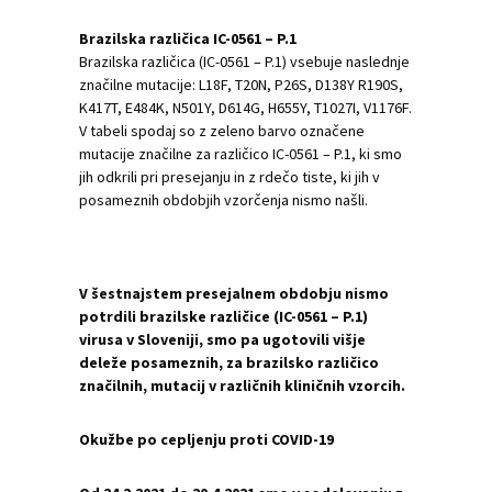
Brazilska različica IC-0561 – P.1
Brazilska različica (IC-0561 – P.1) vsebuje naslednje
značilne mutacije: L18F, T20N, P26S, D138Y R190S,
K417T, E484K, N501Y, D614G, H655Y, T1027I, V1176F.
V tabeli spodaj so z zeleno barvo označene
mutacije značilne za različico IC-0561 – P.1, ki smo
jih odkrili pri presejanju in z rdečo tiste, ki jih v
posameznih obdobjih vzorčenja nismo našli.
V šestnajstem presejalnem obdobju nismo
potrdili brazilske različice (IC-0561 – P.1)
virusa v Sloveniji, smo pa ugotovili višje
deleže posameznih, za brazilsko različico
značilnih, mutacij v različnih kliničnih vzorcih.
Okužbe po cepljenju proti COVID-19