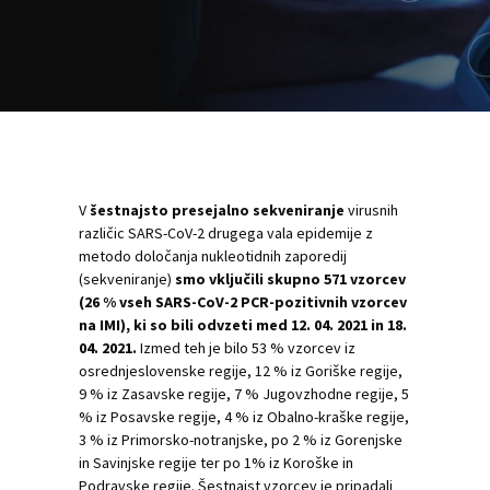
V
šestnajsto presejalno sekveniranje
virusnih
različic SARS-CoV-2 drugega vala epidemije z
metodo določanja nukleotidnih zaporedij
(sekveniranje)
smo vključili skupno 571 vzorcev
(26 % vseh SARS-CoV-2 PCR-pozitivnih vzorcev
na IMI), ki so bili odvzeti med 12. 04. 2021 in 18.
04. 2021.
Izmed teh je bilo 53 % vzorcev iz
osrednjeslovenske regije, 12 % iz Goriške regije,
9 % iz Zasavske regije, 7 % Jugovzhodne regije, 5
% iz Posavske regije, 4 % iz Obalno-kraške regije,
3 % iz Primorsko-notranjske, po 2 % iz Gorenjske
in Savinjske regije ter po 1% iz Koroške in
Podravske regije. Šestnajst vzorcev je pripadali