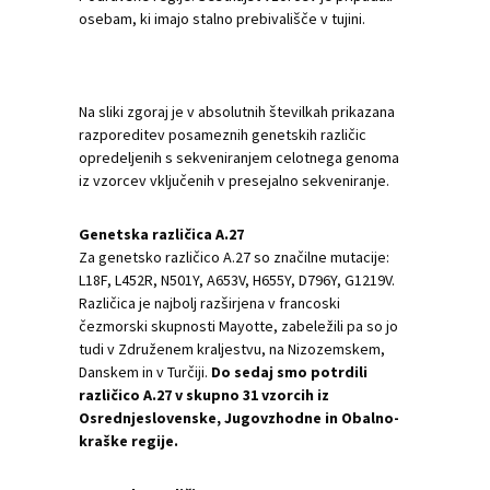
osebam, ki imajo stalno prebivališče v tujini.
Na sliki zgoraj je v absolutnih številkah prikazana
razporeditev posameznih genetskih različic
opredeljenih s sekveniranjem celotnega genoma
iz vzorcev vključenih v presejalno sekveniranje.
Genetska različica A.27
Za genetsko različico A.27 so značilne mutacije:
L18F, L452R, N501Y, A653V, H655Y, D796Y, G1219V.
Različica je najbolj razširjena v francoski
čezmorski skupnosti Mayotte, zabeležili pa so jo
tudi v Združenem kraljestvu, na Nizozemskem,
Danskem in v Turčiji.
Do sedaj smo potrdili
različico A.27 v skupno 31 vzorcih iz
Osrednjeslovenske, Jugovzhodne in Obalno-
kraške regije.