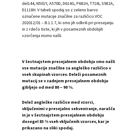
del144, N501Y, A570D, D614G, P681H, T716I, S982A,
D1118H. V tabeli spodaj so z zeleno barvo
označene mutacije značilne za različico VOC
202012/01 – B.1.1.7, ki smo jih odkrili pri presejanju
in z rdečo tiste, ki jih v posameznih obdobjih
vzorčenja nismo našli.
V šestnajstem presejalnem obdobju smo našli
vse mutacije značilne za angleško različico v
vseh skupinah vzorcev. Deleži posameznih
mutacij se v zadnjem presejalnem obdobju
gibljejo od med 80 – 90 %.
Delež angleške različice med vzorci,
vključenimi v presejalno sekveniranje, narašča
in je v šestnajstem presejalnem obdobju
dosegel 83 % vseh vključenih vzorcev, kar je
prikazano na sliki spodaj.