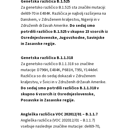
Genetska različica B.1.525
Za genetsko različico B.1.525 sta značilni mutaciji:
del69-70 in E484K. Različica je najbolj razširjena na
Danskem, v Združenem kraljestvu, Nigeriji in v
Združenih državah Amerike.
Do sedaj smo
potrdili različico B.1.525 v skupno 23 vzorcih iz
Osrednjeslovenske, Jugovzhodne, Savinjske
in Zasavske regije.
Genetska različica B.1.1.318
Za genetsko različico B.1.1.318 so značilne
mutacije: D796H, E484K, P681H, T95I, Y144del.
Različica so do sedaj dokazali v Združenem
kraljestvu, v Švici in v Združenih državah Amerike.
Do sedaj smo potrdili različico B.1.1.318 v
skupno 6 vzorcih iz Osrednjeslovenske,
Posavske in Zasavske regije.
Angleška različica VOC 202012/01 – B.1.1.7
Angleška različica (VOC 202012/01 – B.1.1.7)
vsebuje naslednje značilne mutacije: del69-70,