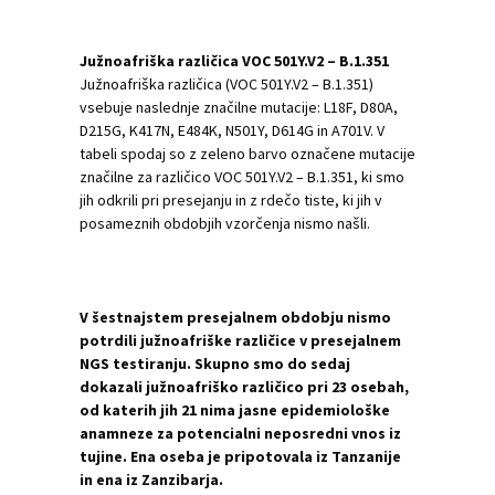
Južnoafriška različica VOC 501Y.V2 – B.1.351
Južnoafriška različica (VOC 501Y.V2 – B.1.351)
vsebuje naslednje značilne mutacije: L18F, D80A,
D215G, K417N, E484K, N501Y, D614G in A701V. V
tabeli spodaj so z zeleno barvo označene mutacije
značilne za različico VOC 501Y.V2 – B.1.351, ki smo
jih odkrili pri presejanju in z rdečo tiste, ki jih v
posameznih obdobjih vzorčenja nismo našli.
V šestnajstem presejalnem obdobju nismo
potrdili južnoafriške različice v presejalnem
NGS testiranju. Skupno smo do sedaj
dokazali južnoafriško različico pri 23 osebah,
od katerih jih 21 nima jasne epidemiološke
anamneze za potencialni neposredni vnos iz
tujine. Ena oseba je pripotovala iz Tanzanije
in ena iz Zanzibarja.