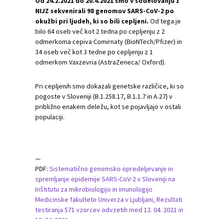
Od 24.2.2021 do 20.4.2021 smo v sodelovanju z
NIJZ sekvenirali 98 genomov SARS-CoV-2 po
okužbi pri ljudeh, ki so bili cepljeni.
Od tega je
bilo 64 oseb več kot 2 tedna po cepljenju z 2
odmerkoma cepiva Comirnaty (BioNTech/Pfizer) in
34 oseb več kot 3 tedne po cepljenju z 1
odmerkom Vaxzevria (AstraZeneca/ Oxford).
Pri cepljenih smo dokazali genetske različice, ki so
pogoste v Sloveniji (B.1.258.17, B.1.1.7 in A.27) v
približno enakem deležu, kot se pojavljajo v ostali
populaciji.
—
PDF:
Sistematično genomsko opredeljevanje in
spremljanje epidemije SARS-CoV-2 v Sloveniji na
Inštitutu za mikrobiologijo in imunologijo
Medicinske fakultete Univerza v Ljubljani, Rezultati
testiranja 571 vzorcev odvzetih med 12. 04. 2021 in