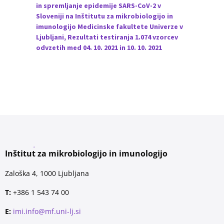
in spremljanje epidemije SARS-CoV-2 v
Sloveniji na Inštitutu za mikrobiologijo in
imunologijo Medicinske fakultete Univerze v
Ljubljani, Rezultati testiranja 1.074 vzorcev
odvzetih med 04. 10. 2021 in 10. 10. 2021
Inštitut za mikrobiologijo in imunologijo
Zaloška 4, 1000 Ljubljana
T:
+386 1 543 74 00
E:
imi.info@mf.uni-lj.si