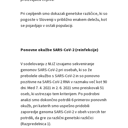
Pri cepljenih smo dokazali genetske različice, ki so
pogoste v Sloveniji v približno enakem deležu, kot
se pojavljajo v ostali populaciji.
Ponovne okužbe SARS-CoV-2 (reinfekcije)
V sodelovanju z NIJZ izvajamo sekveniranje
genomov SARS-CoV-2 pri osebah, ki so že
prebolele okužbo s SARS-CoV-2 in so ponovno
pozitivne na SARS-CoV-2 RNA v razmaku več kot 90
dni. Med 7. 4. 2021 in 2. 6. 2021 smo preiskovali 51
oseb, ki ustrezajo tem kriterijem. Po podrobni
analizi smo dokončno potrdili 6 primerov ponovnih
okužb, pri katerih smo uspešno pridobili
zaporedje genoma SARS-CoV-2 v obeh vzorcih ter
potrdili, da gre za različni genetski različici
(Razpredelnica 1).