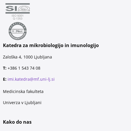
Katedra za mikrobiologijo in imunologijo
Zaloška 4, 1000 Ljubljana
T:
+386 1 543 74 08
E:
imi.katedra@mf.uni-lj.si
Medicinska fakulteta
Univerza v Ljubljani
Kako do nas