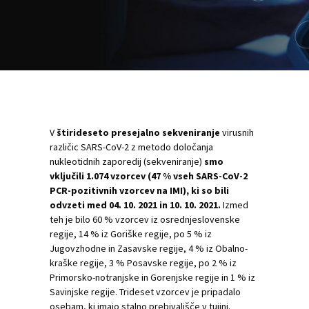
V
štirideseto presejalno sekveniranje
virusnih
različic SARS-CoV-2 z metodo določanja
nukleotidnih zaporedij (sekveniranje)
smo
vključili 1.074 vzorcev (47 % vseh SARS-CoV-2
PCR-pozitivnih vzorcev na IMI), ki so bili
odvzeti med 04. 10. 2021 in 10. 10. 2021.
Izmed
teh je bilo 60 % vzorcev iz osrednjeslovenske
regije, 14 % iz Goriške regije, po 5 % iz
Jugovzhodne in Zasavske regije, 4 % iz Obalno-
kraške regije, 3 % Posavske regije, po 2 % iz
Primorsko-notranjske in Gorenjske regije in 1 % iz
Savinjske regije. Trideset vzorcev je pripadalo
osebam, ki imajo stalno prebivališče v tujini.