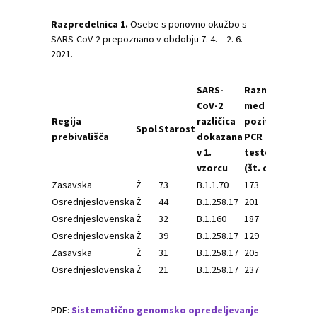
Razpredelnica 1.
Osebe s ponovno okužbo s
SARS-CoV-2 prepoznano v obdobju 7. 4. – 2. 6.
2021.
SARS-
Razmak
SA
CoV-2
med
Co
Regija
različica
pozitivnima
raz
Spol
Starost
prebivališča
dokazana
PCR
do
v 1.
testoma
v 2.
vzorcu
(št. dni)
vzo
Zasavska
Ž
73
B.1.1.70
173
B.1
Osrednjeslovenska
Ž
44
B.1.258.17
201
B.1.
Osrednjeslovenska
Ž
32
B.1.160
187
B.1.
Osrednjeslovenska
Ž
39
B.1.258.17
129
B.1.
Zasavska
Ž
31
B.1.258.17
205
B.1.
Osrednjeslovenska
Ž
21
B.1.258.17
237
B.1.
—
PDF:
Sistematično genomsko opredeljevanje