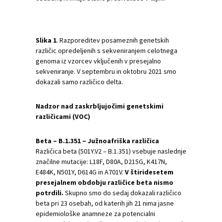
Slika
1
. Razporeditev posameznih genetskih
različic opredeljenih s sekveniranjem celotnega
genoma iz vzorcev vključenih v presejalno
sekveniranje. V septembru in oktobru 2021 smo
dokazali samo različico delta.
Nadzor nad zaskrbljujočimi genetskimi
različicami (VOC)
Beta – B.1.351 – Južnoafriška različica
Različica beta (501Y.V2 – B.1.351) vsebuje naslednje
značilne mutacije: L18F, D80A, D215G, K417N,
E484K, N501Y, D614G in A701V.
V štiridesetem
presejalnem obdobju različice beta nismo
potrdili.
Skupno smo do sedaj dokazali različico
beta pri 23 osebah, od katerih jih 21 nima jasne
epidemiološke anamneze za potencialni