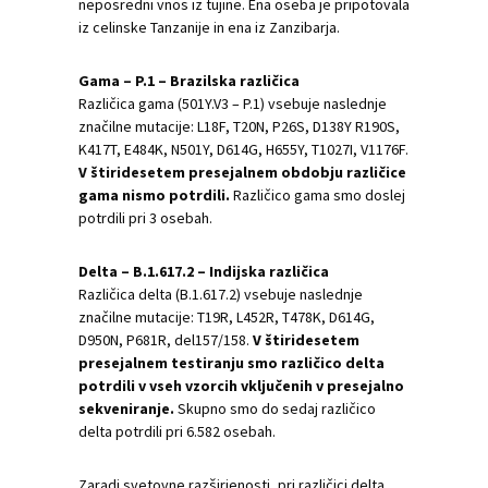
neposredni vnos iz tujine. Ena oseba je pripotovala
iz celinske Tanzanije in ena iz Zanzibarja.
Gama – P.1 – Brazilska različica
Različica gama (501Y.V3 – P.1) vsebuje naslednje
značilne mutacije: L18F, T20N, P26S, D138Y R190S,
K417T, E484K, N501Y, D614G, H655Y, T1027I, V1176F.
V štiridesetem presejalnem obdobju različice
gama nismo potrdili.
Različico gama smo doslej
potrdili pri 3 osebah.
Delta – B.1.617.2 – Indijska različica
Različica delta (B.1.617.2) vsebuje naslednje
značilne mutacije: T19R, L452R, T478K, D614G,
D950N, P681R, del157/158.
V štiridesetem
presejalnem testiranju smo različico delta
potrdili v vseh vzorcih vključenih v presejalno
sekveniranje.
Skupno smo do sedaj različico
delta potrdili pri 6.582 osebah.
Zaradi svetovne razširjenosti, pri različici delta