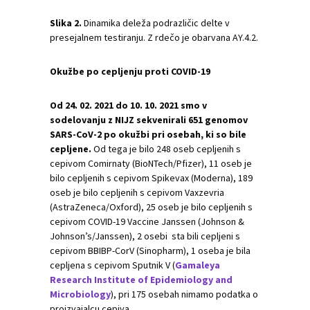
Slika 2.
Dinamika deleža podrazličic delte v
presejalnem testiranju. Z rdečo je obarvana AY.4.2.
Okužbe po cepljenju proti COVID-19
Od 24. 02. 2021 do 10. 10. 2021 smo v
sodelovanju z NIJZ sekvenirali 651 genomov
SARS-CoV-2 po okužbi pri osebah, ki so bile
cepljene.
Od tega je bilo 248 oseb cepljenih s
cepivom Comirnaty (BioNTech/Pfizer), 11 oseb je
bilo cepljenih s cepivom Spikevax (Moderna), 189
oseb je bilo cepljenih s cepivom Vaxzevria
(AstraZeneca/Oxford), 25 oseb je bilo cepljenih s
cepivom COVID-19 Vaccine Janssen (Johnson &
Johnson’s/Janssen), 2 osebi sta bili cepljeni s
cepivom BBIBP-CorV (Sinopharm), 1 oseba je bila
cepljena s cepivom Sputnik V (
Gamaleya
Research Institute of Epidemiology and
Microbiology
), pri 175 osebah nimamo podatka o
proizvajalcu cepiva.