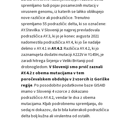
spremljamo tudi pojav posameznih mutacij v
virusnem genomu, iz katerih se lahko oblikujejo
nove različice ali podrazličice. Trenutno
spremljamo 55 podrazličic delta, ki so označene:
AY.številka. V Sloveniji je najprej prevladovala
podrazličica AY.3, ki jo je konec avgusta 2021
nadomestila podrazličica AY.4, ki jo še nadalje
delimo v AY.4.1 in
AY.4.2
. Različica AY.4.2, ki jo
zaznamujeta dodatni mutaciji A222V in Y145H, je
zaradi hitrega širjenja v Veliki Britaniji pod
drobnogledom.
V Sloveniji smo prvič zaznali
AY.4.2 z obema mutacijama v tem
poročevalskem obdobju v 2 vzorcih iz Goriške
regije
. Po posodobitvi podatkovne baze GISAID
imamo v Sloveniji 4 vzorce z dokazano
podrazličico AY.4.2, vendar le dva z obema
mutacijama. Kljub podrobnemu spremljanju, do
sedaj ni dokazov, da bi bila katerakoli podrazličica
delta bolj kužna ali virulentna od ostalih.