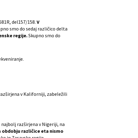
P681R, del157/158.
V
pno smo do sedaj različico delta
enske regije.
Skupno smo do
ekveniranje.
zširjena v Kaliforniji, zabeležili
ajbolj razširjena v Nigeriji, na
obdobju različice eta nismo
ke in Zasavske regije.