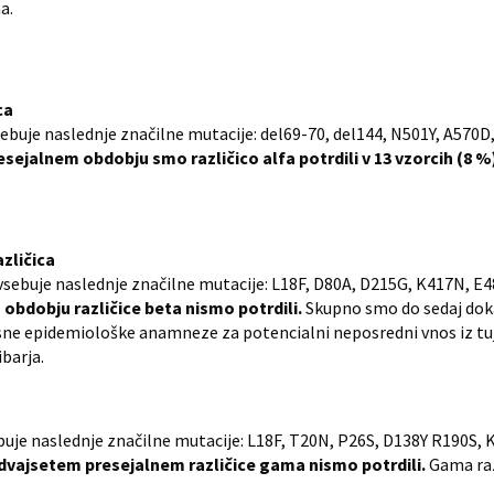
a.
ca
) vsebuje naslednje značilne mutacije: del69-70, del144, N501Y, A570
ejalnem obdobju smo različico alfa potrdili v 13 vzorcih (8 %
azličica
) vsebuje naslednje značilne mutacije: L18F, D80A, D215G, K417N, E
bdobju različice beta nismo potrdili.
Skupno smo do sedaj dokaz
asne epidemiološke anamneze za potencialni neposredni vnos iz tuj
ibarja.
sebuje naslednje značilne mutacije: L18F, T20N, P26S, D138Y R190S,
vajsetem presejalnem različice gama nismo potrdili.
Gama razl