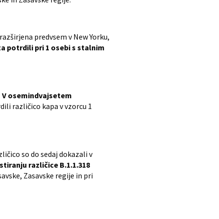
e razširjena predvsem v New Yorku,
otrdili pri 1 osebi s stalnim
.
V osemindvajsetem
ili različico kapa v vzorcu 1
ličico so do sedaj dokazali v
iranju različice B.1.1.318
avske, Zasavske regije in pri