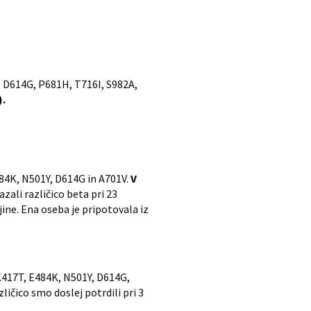
D, D614G, P681H, T716I, S982A,
).
484K, N501Y, D614G in A701V.
V
ali različico beta pri 23
ine. Ena oseba je pripotovala iz
 K417T, E484K, N501Y, D614G,
ičico smo doslej potrdili pri 3