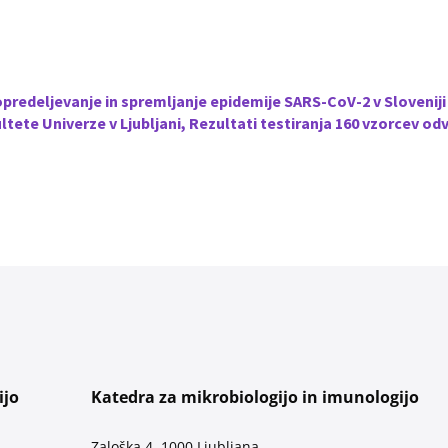
edeljevanje in spremljanje epidemije SARS-CoV-2 v Sloveniji 
ete Univerze v Ljubljani, Rezultati testiranja 160 vzorcev odvze
ijo
Katedra za mikrobiologijo in imunologijo
Zaloška 4, 1000 Ljubljana