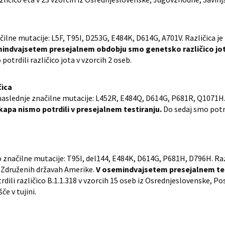
čilne mutacije: L5F, T95I, D253G, E484K, D614G, A701V. Različica j
indvajsetem presejalnem obdobju smo genetsko različico jota p
potrdili različico jota v vzorcih 2 oseb.
čica
 naslednje značilne mutacije: L452R, E484Q, D614G, P681R, Q1071H
kapa nismo potrdili v presejalnem testiranju.
Do sedaj smo potrd
o značilne mutacije: T95I, del144, E484K, D614G, P681H, D796H. Raz
 v Združenih državah Amerike.
V osemindvajsetem presejalnem test
dili različico B.1.1.318 v vzorcih 15 oseb iz Osrednjeslovenske, Pos
če v tujini.