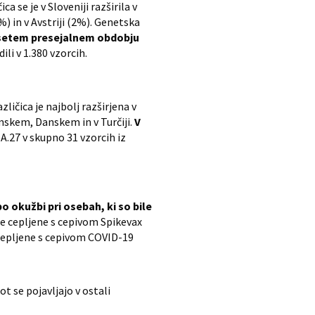
 se je v Sloveniji razširila v
) in v Avstriji (2%). Genetska
setem presejalnem obdobju
li v 1.380 vzorcih.
ličica je najbolj razširjena v
mskem, Danskem in v Turčiji.
V
 A.27 v skupno 31 vzorcih iz
o okužbi pri osebah, ki so bile
le cepljene s cepivom Spikevax
 cepljene s cepivom COVID-19
t se pojavljajo v ostali