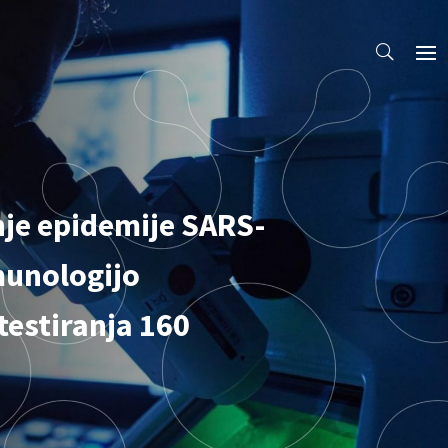
je epidemije SARS-
imunologijo
testiranja 160