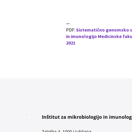
—
PDF:
Sistematično genomsko opr
in imunologijo Medicinske fakult
2021
Inštitut za mikrobiologijo in imunolog
Zaloška 4, 1000 Ljubljana