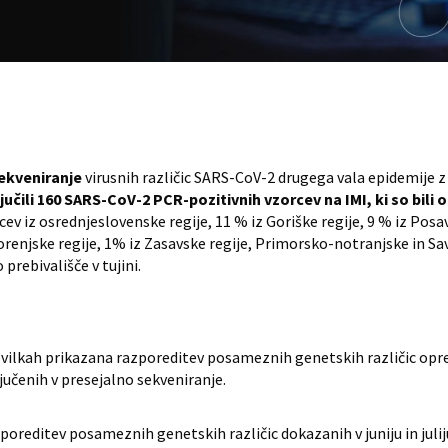
ekveniranje
virusnih različic SARS-CoV-2 drugega vala epidemije 
učili 160 SARS-CoV-2 PCR-pozitivnih vzorcev na IMI, ki so bili od
ev iz osrednjeslovenske regije, 11 % iz Goriške regije, 9 % iz Pos
orenjske regije, 1% iz Zasavske regije, Primorsko-notranjske in Savi
prebivališče v tujini.
številkah prikazana razporeditev posameznih genetskih različic opr
učenih v presejalno sekveniranje.
azporeditev posameznih genetskih različic dokazanih v juniju in juli