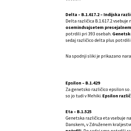
Delta – B.1.617.2 – Indijska razl
Delta različica B.1.617.2 vsebuj
osemindvajsetem presejalnem te
potrdili pri 393 osebah.
Genetsko 
sedaj različico delta plus potrdili
Na spodnji sliki je prikazano nar
Epsilon – B.1.429
Za genetsko različico epsilon so z
so jo tudi v Mehiki.
Epsilon različ
Eta – B.1.525
Genetska različica eta vsebuje na
Danskem, v Združenem kraljestvu
potrdili.
Do sedaj smo potrdili ra