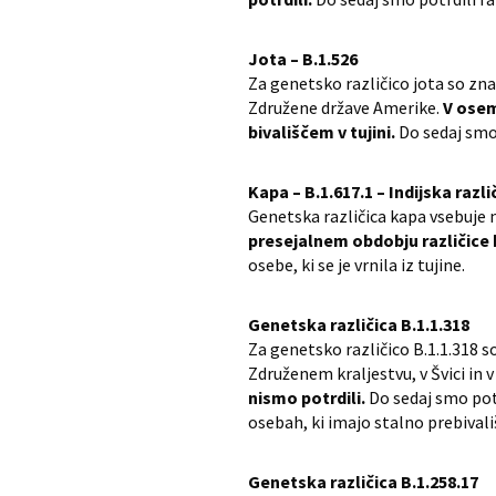
Jota – B.1.526
Za genetsko različico jota so zna
Združene države Amerike.
V osem
bivališčem v tujini.
Do sedaj smo 
Kapa – B.1.617.1 – Indijska razli
Genetska različica kapa vsebuje
presejalnem obdobju različice 
osebe, ki se je vrnila iz tujine.
Genetska različica B.1.1.318
Za genetsko različico B.1.1.318 s
Združenem kraljestvu, v Švici in
nismo potrdili.
Do sedaj smo potr
osebah, ki imajo stalno prebivališ
Genetska različica B.1.258.17