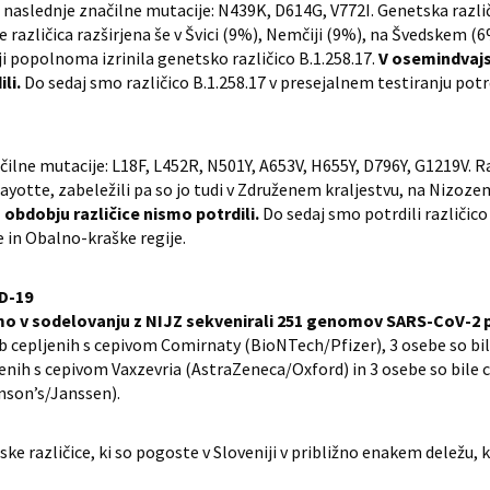
 naslednje značilne mutacije: N439K, D614G, V772I. Genetska različica
 različica razširjena še v Švici (9%), Nemčiji (9%), na Švedskem (6%
eniji popolnoma izrinila genetsko različico B.1.258.17.
V osemindvaj
li.
Do sedaj smo različico B.1.258.17 v presejalnem testiranju potrdi
čilne mutacije: L18F, L452R, N501Y, A653V, H655Y, D796Y, G1219V. Raz
yotte, zabeležili pa so jo tudi v Združenem kraljestvu, na Nizoze
bdobju različice nismo potrdili.
Do sedaj smo potrdili različico
in Obalno-kraške regije.
ID-19
 smo v sodelovanju z NIJZ sekvenirali 251 genomov SARS-CoV-2 p
eb cepljenih s cepivom Comirnaty (BioNTech/Pfizer), 3 osebe so bi
ljenih s cepivom Vaxzevria (AstraZeneca/Oxford) in 3 osebe so bile
nson’s/Janssen).
e različice, ki so pogoste v Sloveniji v približno enakem deležu, ko