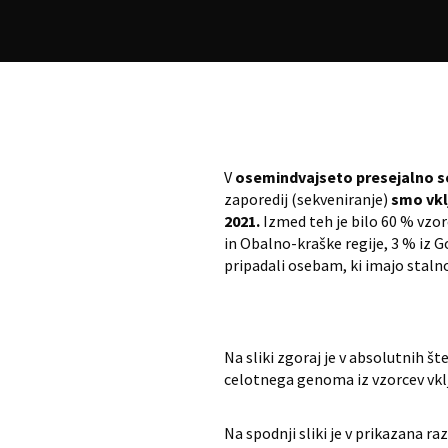
V
osemindvajseto presejalno s
zaporedij (sekveniranje)
smo vklj
2021.
Izmed teh je bilo 60 % vzorc
in Obalno-kraške regije, 3 % iz G
pripadali osebam, ki imajo stalno 
Na sliki zgoraj je v absolutnih 
celotnega genoma iz vzorcev vklj
Na spodnji sliki je v prikazana r