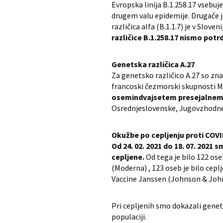
Evropska linija B.1.258.17 vsebuje
drugem valu epidemije. Drugače je
različica alfa (B.1.1.7) je v Slov
različice B.1.258.17 nismo potrdi
Genetska različica A.27
Za genetsko različico A.27 so zna
francoski čezmorski skupnosti Ma
osemindvajsetem presejalnem o
Osrednjeslovenske, Jugovzhodne 
Okužbe po cepljenju proti COV
Od 24. 02. 2021 do 18. 07. 2021
cepljene.
Od tega je bilo 122 os
(Moderna) , 123 oseb je bilo cep
Vaccine Janssen (Johnson & Joh
Pri cepljenih smo dokazali genetsk
populaciji.