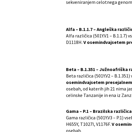
sekveniranjem celotnega genom
Alfa – B.1.1.7 – Angleška različi
Alfa različica (501Y.V1 – B.1.1.7
D1118H.
V osemindvajsetem pres
Beta – B.1.351 – Južnoafriška r
Beta različica (501Y.V2 – B.1.351
osemindvajsetem presejalnem o
osebah, od katerih jih 21 nima j
celinske Tanzanije in ena iz Zanz
Gama – P.1 – Brazilska različica
Gama različica (501Y.V3 – P.1) v
H655Y, T1027I, V1176F.
V osemind
osebah.