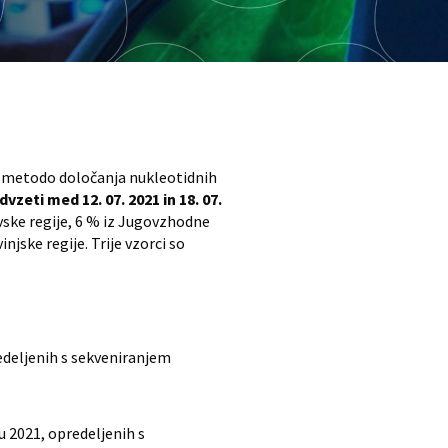
z metodo določanja nukleotidnih
vzeti med 12. 07. 2021 in 18. 07.
avske regije, 6 % iz Jugovzhodne
njske regije. Trije vzorci so
edeljenih s sekveniranjem
ju 2021, opredeljenih s