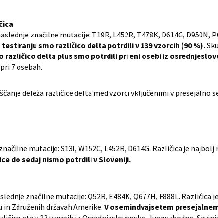
ičica
e naslednje značilne mutacije: T19R, L452R, T478K, D614G, D950N, 
stiranju smo različico delta potrdili v 139 vzorcih (90 %).
Sku
različico delta plus smo potrdili pri eni osebi iz osrednjeslov
 pri 7 osebah.
aščanje deleža različice delta med vzorci vključenimi v presejalno s
načilne mutacije: S13I, W152C, L452R, D614G. Različica je najbolj ra
ice do sedaj nismo potrdili v Sloveniji.
slednje značilne mutacije: Q52R, E484K, Q677H, F888L. Različica je n
 in Združenih državah Amerike.
V osemindvajsetem presejalnem 
zličico eta v 23 vzorcih iz Osrednjeslovenske, Jugovzhodne, Savinjs