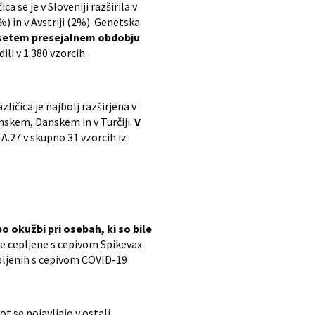
 se je v Sloveniji razširila v
) in v Avstriji (2%). Genetska
jsetem presejalnem obdobju
li v 1.380 vzorcih.
ličica je najbolj razširjena v
mskem, Danskem in v Turčiji.
V
 A.27 v skupno 31 vzorcih iz
o okužbi pri osebah, ki so bile
le cepljene s cepivom Spikevax
epljenih s cepivom COVID-19
t se pojavljajo v ostali