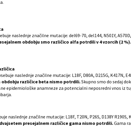
a.
ca
) vsebuje naslednje značilne mutacije: del69-70, del144, N501Y, A570
sejalnem obdobju smo različico alfa potrdili v 4 vzorcih (2 %)
azličica
) vsebuje naslednje značilne mutacije: L18F, D80A, D215G, K417N, E
bdobju različice beta nismo potrdili.
Skupno smo do sedaj dokaz
asne epidemiološke anamneze za potencialni neposredni vnos iz tuj
ibarja.
sebuje naslednje značilne mutacije: L18F, T20N, P26S, D138Y R190S,
dvajsetem presejalnem različice gama nismo potrdili.
Gama razl