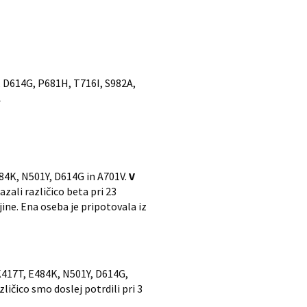
D, D614G, P681H, T716I, S982A,
.
484K, N501Y, D614G in A701V.
V
ali različico beta pri 23
ine. Ena oseba je pripotovala iz
 K417T, E484K, N501Y, D614G,
ičico smo doslej potrdili pri 3