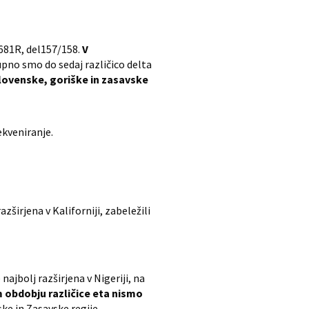
P681R, del157/158.
V
pno smo do sedaj različico delta
slovenske, goriške in zasavske
ekveniranje.
zširjena v Kaliforniji, zabeležili
ajbolj razširjena v Nigeriji, na
 obdobju različice eta nismo
ke in Zasavske regije.