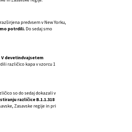
e razširjena predvsem v New Yorku,
mo potrdili.
Do sedaj smo
.
V devetindvajsetem
ili različico kapa v vzorcu 1
ličico so do sedaj dokazali v
iranju različice B.1.1.318
avske, Zasavske regije in pri