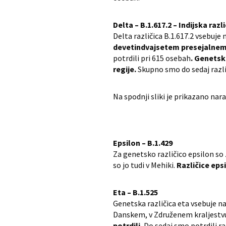
Delta – B.1.617.2 – Indijska razl
Delta različica B.1.617.2 vsebuj
devetindvajsetem presejalnem te
potrdili pri 615 osebah
. Genetsk
regije.
Skupno smo do sedaj različ
Na spodnji sliki je prikazano nar
Epsilon – B.1.429
Za genetsko različico epsilon so z
so jo tudi v Mehiki.
Različice epsi
Eta – B.1.525
Genetska različica eta vsebuje na
Danskem, v Združenem kraljestvu
potrdili.
Do sedaj smo potrdili ra