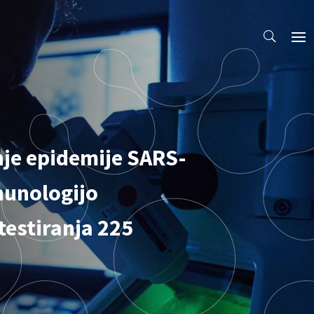
je epidemije SARS-
imunologijo
testiranja 225