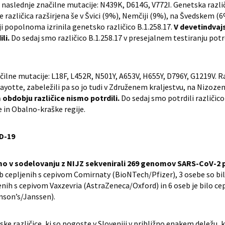
 naslednje značilne mutacije: N439K, D614G, V772I. Genetska različica
 različica razširjena še v Švici (9%), Nemčiji (9%), na Švedskem (6%
eniji popolnoma izrinila genetsko različico B.1.258.17.
V devetindva
li.
Do sedaj smo različico B.1.258.17 v presejalnem testiranju potrdi
čilne mutacije: L18F, L452R, N501Y, A653V, H655Y, D796Y, G1219V. Raz
yotte, zabeležili pa so jo tudi v Združenem kraljestvu, na Nizoze
bdobju različice nismo potrdili.
Do sedaj smo potrdili različico
in Obalno-kraške regije.
ID-19
 smo v sodelovanju z NIJZ sekvenirali 269 genomov SARS-CoV-2 p
eb cepljenih s cepivom Comirnaty (BioNTech/Pfizer), 3 osebe so bi
jenih s cepivom Vaxzevria (AstraZeneca/Oxford) in 6 oseb je bilo c
nson’s/Janssen).
e različice, ki so pogoste v Sloveniji v približno enakem deležu, ko