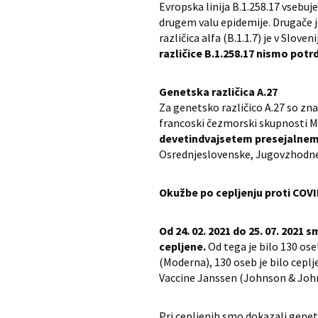
Evropska linija B.1.258.17 vsebuje
drugem valu epidemije. Drugače je
različica alfa (B.1.1.7) je v Slov
različice B.1.258.17 nismo potrdi
Genetska različica A.27
Za genetsko različico A.27 so zna
francoski čezmorski skupnosti Ma
devetindvajsetem presejalnem o
Osrednjeslovenske, Jugovzhodne 
Okužbe po cepljenju proti COV
Od 24. 02. 2021 do 25. 07. 2021
cepljene.
Od tega je bilo 130 os
(Moderna), 130 oseb je bilo cepl
Vaccine Janssen (Johnson & Joh
Pri cepljenih smo dokazali genetsk