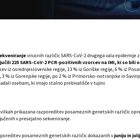
ekveniranje
virusnih različic SARS-CoV-2 drugega vala epidemije
učili 225 SARS-CoV-2 PCR-pozitivnih vzorcev na IMI, ki so bili od
ev iz osrednjeslovenske regije, 13 % iz Goriške regije, 6 % iz Posa
, 3 % iz Gorenjske regije, po 2 % iz Primorsko-notranjske in Savinj
ipadali osebam, ki imajo stalno prebivališče v tujini.
številkah prikazana razporeditev posameznih genetskih različic opr
učenih v presejalno sekveniranje.
razporeditev posameznih genetskih različic dokazanih v
juniju in jul