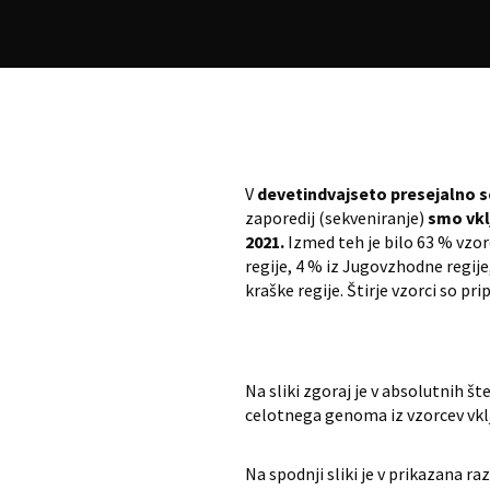
V
devetindvajseto presejalno s
zaporedij (sekveniranje)
smo vklj
2021.
Izmed teh je bilo 63 % vzorc
regije, 4 % iz Jugovzhodne regije
kraške regije. Štirje vzorci so pr
Na sliki zgoraj je v absolutnih 
celotnega genoma iz vzorcev vklj
Na spodnji sliki je v prikazana 