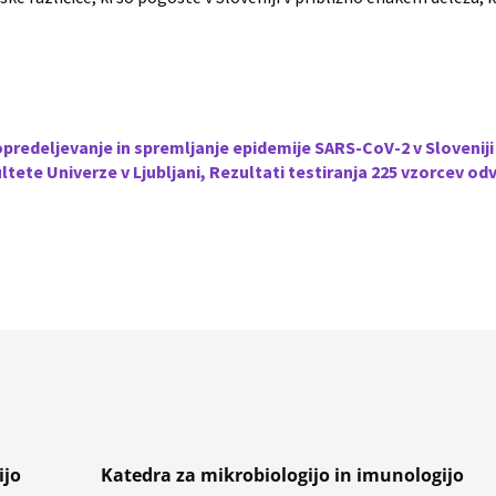
edeljevanje in spremljanje epidemije SARS-CoV-2 v Sloveniji 
ete Univerze v Ljubljani, Rezultati testiranja 225 vzorcev odvze
ijo
Katedra za mikrobiologijo in imunologijo