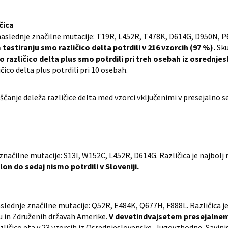
ičica
e naslednje značilne mutacije: T19R, L452R, T478K, D614G, D950N, 
stiranju smo različico delta potrdili v 216 vzorcih (97 %).
Sku
o različico delta plus smo potrdili pri treh osebah iz osrednje
ico delta plus potrdili pri 10 osebah.
aščanje deleža različice delta med vzorci vključenimi v presejalno s
načilne mutacije: S13I, W152C, L452R, D614G. Različica je najbolj ra
lon do sedaj nismo potrdili v Sloveniji.
slednje značilne mutacije: Q52R, E484K, Q677H, F888L. Različica je n
 in Združenih državah Amerike.
V devetindvajsetem presejalnem
zličico eta v 23 vzorcih iz Osrednjeslovenske, Jugovzhodne, Savinjs