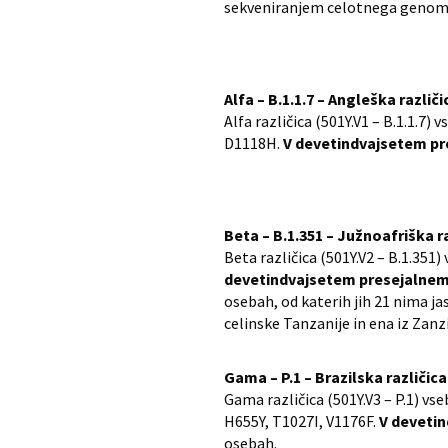
sekveniranjem celotnega genom
Alfa – B.1.1.7 – Angleška različi
Alfa različica (501Y.V1 – B.1.1.7
D1118H.
V devetindvajsetem pre
Beta – B.1.351 – Južnoafriška r
Beta različica (501Y.V2 – B.1.351
devetindvajsetem presejalnem o
osebah, od katerih jih 21 nima j
celinske Tanzanije in ena iz Zanz
Gama – P.1 – Brazilska različica
Gama različica (501Y.V3 – P.1) v
H655Y, T1027I, V1176F.
V devetin
osebah.