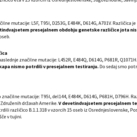
čilne mutacije: L5F, T95I, D253G, E484K, D614G, A701V. Različica j
tindvajsetem presejalnem obdobju genetske različice jota nis
 oseb.
čica
 naslednje značilne mutacije: L452R, E484Q, D614G, P681R, Q1071H
kapa nismo potrdili v presejalnem testiranju.
Do sedaj smo potrd
o značilne mutacije: T95I, del144, E484K, D614G, P681H, D796H. Raz
 v Združenih državah Amerike.
V devetindvajsetem presejalnem test
dili različico B.1.1.318 v vzorcih 15 oseb iz Osrednjeslovenske, Pos
če v tujini.