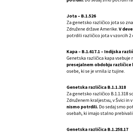
Jota – B.1.526
Za genetsko različico jota so zna
Združene države Amerike.
V deve
potrdili različico jota v vzorcih 2
Kapa – B.1.617.1 – Indijska razli
Genetska različica kapa vsebuje
presejalnem obdobju različice 
osebe, ki se je vrnila iz tujine.
Genetska različica B.1.1.318
Za genetsko različico B.1.1.318 s
Združenem kraljestvu, v Švici in
nismo potrdili.
Do sedaj smo potr
osebah, ki imajo stalno prebivališ
Genetska različica B.1.258.17