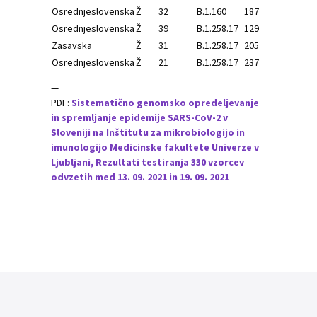
Osrednjeslovenska
Ž
32
B.1.160
187
B.1.
Osrednjeslovenska
Ž
39
B.1.258.17
129
B.1.
Zasavska
Ž
31
B.1.258.17
205
B.1.
Osrednjeslovenska
Ž
21
B.1.258.17
237
B.1.
—
PDF:
Sistematično genomsko opredeljevanje
in spremljanje epidemije SARS-CoV-2 v
Sloveniji na Inštitutu za mikrobiologijo in
imunologijo Medicinske fakultete Univerze v
Ljubljani, Rezultati testiranja 330 vzorcev
odvzetih med 13. 09. 2021 in 19. 09. 2021