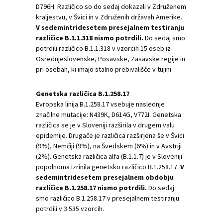
D796H. Različico so do sedaj dokazali v Združenem
kraljestvu, v Švici in v Združenih državah Amerike.
V sedemintridesetem presejalnem testiranju
različice B.1.1.318 nismo potrdili.
Do sedaj smo
potrdili različico B.1.1.318 v vzorcih 15 oseb iz
Osrednjeslovenske, Posavske, Zasavske regije in
pri osebah, ki imajo stalno prebivališče v tujini.
Genetska različica B.1.258.17
Evropska linija B.1.258.17 vsebuje naslednje
značilne mutacije: N439K, D614G, V772I. Genetska
različica se je v Sloveniji razširila v drugem valu
epidemije. Drugače je različica razširjena še v Švici
(9%), Nemčiji (9%), na Švedskem (6%) in v Avstriji
(2%). Genetska različica alfa (B.1.1.7) je v Sloveniji
popolnoma izrinila genetsko različico B.1.258.17.
V
sedemintridesetem presejalnem obdobju
različice B.1.258.17 nismo potrdili.
Do sedaj
smo različico B.1.258.17 v presejalnem testiranju
potrdili v 3.535 vzorcih.