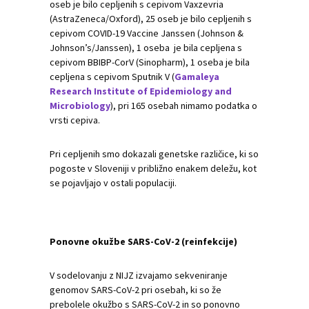
oseb je bilo cepljenih s cepivom Vaxzevria
(AstraZeneca/Oxford), 25 oseb je bilo cepljenih s
cepivom COVID-19 Vaccine Janssen (Johnson &
Johnson’s/Janssen), 1 oseba je bila cepljena s
cepivom BBIBP-CorV (Sinopharm), 1 oseba je bila
cepljena s cepivom Sputnik V (
Gamaleya
Research Institute of Epidemiology and
Microbiology
), pri 165 osebah nimamo podatka o
vrsti cepiva.
Pri cepljenih smo dokazali genetske različice, ki so
pogoste v Sloveniji v približno enakem deležu, kot
se pojavljajo v ostali populaciji.
Ponovne okužbe SARS-CoV-2 (reinfekcije)
V sodelovanju z NIJZ izvajamo sekveniranje
genomov SARS-CoV-2 pri osebah, ki so že
prebolele okužbo s SARS-CoV-2 in so ponovno