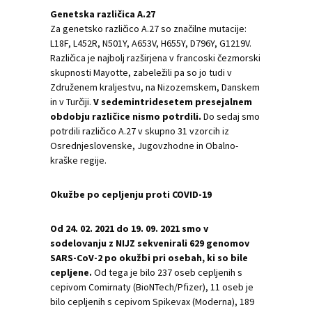
Genetska različica A.27
Za genetsko različico A.27 so značilne mutacije:
L18F, L452R, N501Y, A653V, H655Y, D796Y, G1219V.
Različica je najbolj razširjena v francoski čezmorski
skupnosti Mayotte, zabeležili pa so jo tudi v
Združenem kraljestvu, na Nizozemskem, Danskem
in v Turčiji.
V sedemintridesetem presejalnem
obdobju različice nismo potrdili.
Do sedaj smo
potrdili različico A.27 v skupno 31 vzorcih iz
Osrednjeslovenske, Jugovzhodne in Obalno-
kraške regije.
Okužbe po cepljenju proti COVID-19
Od 24. 02. 2021 do 19. 09. 2021 smo v
sodelovanju z NIJZ sekvenirali 629 genomov
SARS-CoV-2 po okužbi pri osebah, ki so bile
cepljene.
Od tega je bilo 237 oseb cepljenih s
cepivom Comirnaty (BioNTech/Pfizer), 11 oseb je
bilo cepljenih s cepivom Spikevax (Moderna), 189