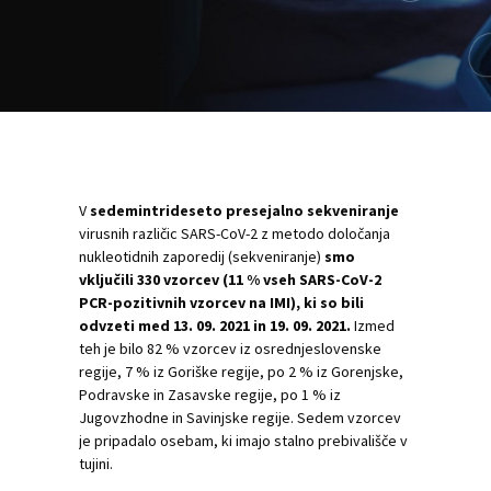
V
sedemintrideseto presejalno sekveniranje
virusnih različic SARS-CoV-2 z metodo določanja
nukleotidnih zaporedij (sekveniranje)
smo
vključili 330 vzorcev (11 % vseh SARS-CoV-2
PCR-pozitivnih vzorcev na IMI), ki so bili
odvzeti med 13. 09. 2021 in 19. 09. 2021.
Izmed
teh je bilo 82 % vzorcev iz osrednjeslovenske
regije, 7 % iz Goriške regije, po 2 % iz Gorenjske,
Podravske in Zasavske regije, po 1 % iz
Jugovzhodne in Savinjske regije. Sedem vzorcev
je pripadalo osebam, ki imajo stalno prebivališče v
tujini.