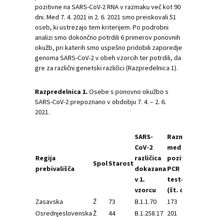
pozitivne na SARS-CoV-2 RNA v razmaku več kot 90
dni. Med 7. 4. 2021 in 2. 6. 2021 smo preiskovali 51
oseb, ki ustrezajo tem kriterijem. Po podrobni
analizi smo dokončno potrdili 6 primerov ponovnih
okužb, pri katerih smo uspešno pridobili zaporedje
genoma SARS-CoV-2 v obeh vzorcih ter potrdili, da
gre za različni genetski različici (Razpredelnica 1).
Razpredelnica 1.
Osebe s ponovno okužbo s
SARS-CoV-2 prepoznano v obdobju 7. 4. – 2. 6.
2021.
SARS-
Razmak
SA
CoV-2
med
Co
Regija
različica
pozitivnima
raz
Spol
Starost
prebivališča
dokazana
PCR
do
v 1.
testoma
v 2.
vzorcu
(št. dni)
vzo
Zasavska
Ž
73
B.1.1.70
173
B.1
Osrednjeslovenska
Ž
44
B.1.258.17
201
B.1.