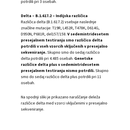
potrdili pri 3 osebah.
Delta – B.1.617.2 – Indijska različica
Različica delta (B.1.617.2) vsebuje naslednje
značilne mutacije: T19R, L452R, T478K, D614G,
D950N, P681R, del157/158.
V sedemintridesetem
presejalnem testiranju smo različico delta
potrdili v vseh vzorcih vključenih v presejalno
sekveniranje.
Skupno smo do sedaj različico
delta potrdili pri 4.485 osebah.
Genetske
različice delta plus v sedemintridesetem
presejalnem testiranju nismo potrdili.
Skupno
smo do sedaj različico delta plus potrdili pri 11
osebah.
Na spodnji sliki je prikazano naraščanje deleža
različice delta med vzorci vključenimi v presejalno
sekveniranje.