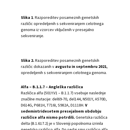
Slika
1
. Razporeditev posameznih genetskih
različic opredeljenih s sekveniranjem celotnega
genoma iz vzorcev vključenih v presejalno
sekveniranje.
Slika
2
.
Razporeditev posameznih genetskih
različic dokazanih v
avgustu in septembru 2021
,
opredeljenih s sekveniranjem celotnega genoma.
Alfa – B.1.1.7 – Angleška različica
Različica alfa (501Y.V1 – B.1.1.7) vsebuje naslednje
značilne mutacije: del69-70, del144, N501Y, A570D,
D614G, P681H, T716I, S982A, D1118H.
V
sedemintridesetem presejalnem obdobju
različice alfa nismo potrdili.
Genetska različica
delta (B.1.617.2) je v Sloveniji popolnoma izrinila
genetsko različico alfa. Do sedaj smo različico alfa