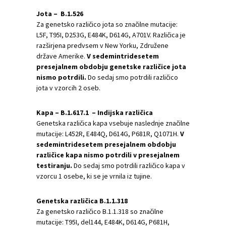
Jota – B.1.526
Za genetsko različico jota so značilne mutacije:
L5F, T95I, D253G, E484K, D614G, A701V. Različica je
razširjena predvsem v New Yorku, Združene
države Amerike.
V sedemintridesetem
presejalnem obdobju genetske različice jota
nismo potrdili.
Do sedaj smo potrdili različico
jota v vzorcih 2 oseb.
Kapa – B.1.617.1 – Indijska različica
Genetska različica kapa vsebuje naslednje značilne
mutacije: L452R, E484Q, D614G, P681R, Q1071H.
V
sedemintridesetem presejalnem obdobju
različice kapa nismo potrdili v presejalnem
testiranju.
Do sedaj smo potrdili različico kapa v
vzorcu 1 osebe, ki se je vrnila iz tujine.
Genetska različica B.1.1.318
Za genetsko različico B.1.1.318 so značilne
mutacije: T95I, del144, E484K, D614G, P681H,