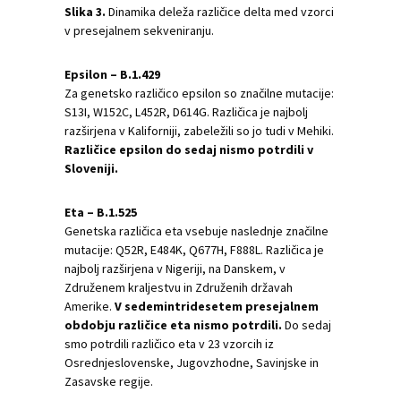
Slika 3.
Dinamika deleža različice delta med vzorci
v presejalnem sekveniranju.
Epsilon – B.1.429
Za genetsko različico epsilon so značilne mutacije:
S13I, W152C, L452R, D614G. Različica je najbolj
razširjena v Kaliforniji, zabeležili so jo tudi v Mehiki.
Različice epsilon do sedaj nismo potrdili v
Sloveniji.
Eta – B.1.525
Genetska različica eta vsebuje naslednje značilne
mutacije: Q52R, E484K, Q677H, F888L. Različica je
najbolj razširjena v Nigeriji, na Danskem, v
Združenem kraljestvu in Združenih državah
Amerike.
V sedemintridesetem presejalnem
obdobju različice eta nismo potrdili.
Do sedaj
smo potrdili različico eta v 23 vzorcih iz
Osrednjeslovenske, Jugovzhodne, Savinjske in
Zasavske regije.