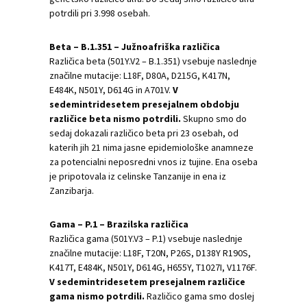
potrdili pri 3.998 osebah.
Beta – B.1.351 – Južnoafriška različica
Različica beta (501Y.V2 – B.1.351) vsebuje naslednje
značilne mutacije: L18F, D80A, D215G, K417N,
E484K, N501Y, D614G in A701V.
V
sedemintridesetem presejalnem obdobju
različice beta nismo potrdili.
Skupno smo do
sedaj dokazali različico beta pri 23 osebah, od
katerih jih 21 nima jasne epidemiološke anamneze
za potencialni neposredni vnos iz tujine. Ena oseba
je pripotovala iz celinske Tanzanije in ena iz
Zanzibarja.
Gama – P.1 – Brazilska različica
Različica gama (501Y.V3 – P.1) vsebuje naslednje
značilne mutacije: L18F, T20N, P26S, D138Y R190S,
K417T, E484K, N501Y, D614G, H655Y, T1027I, V1176F.
V sedemintridesetem presejalnem različice
gama nismo potrdili.
Različico gama smo doslej