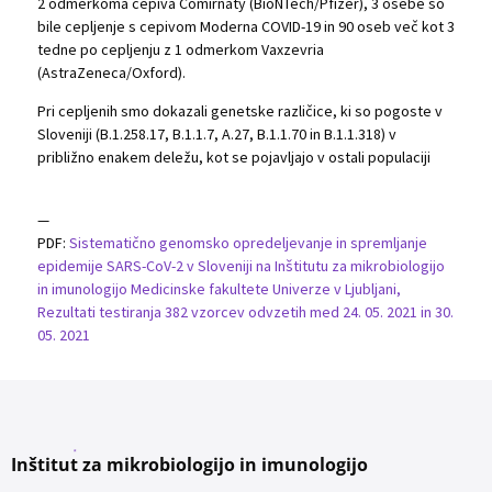
2 odmerkoma cepiva Comirnaty (BioNTech/Pfizer), 3 osebe so
bile cepljenje s cepivom Moderna COVID-19 in 90 oseb več kot 3
tedne po cepljenju z 1 odmerkom Vaxzevria
(AstraZeneca/Oxford).
Pri cepljenih smo dokazali genetske različice, ki so pogoste v
Sloveniji (B.1.258.17, B.1.1.7, A.27, B.1.1.70 in B.1.1.318) v
približno enakem deležu, kot se pojavljajo v ostali populaciji
—
PDF:
Sistematično genomsko opredeljevanje in spremljanje
epidemije SARS-CoV-2 v Sloveniji na Inštitutu za mikrobiologijo
in imunologijo Medicinske fakultete Univerze v Ljubljani,
Rezultati testiranja 382 vzorcev odvzetih med 24. 05. 2021 in 30.
05. 2021
Inštitut za mikrobiologijo in imunologijo