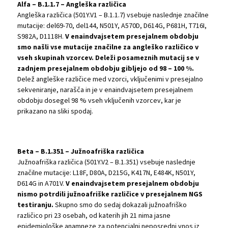
Alfa – B.1.1.7 – Angleška različica
Angleška različica (501Y.V1 – B.1.1.7) vsebuje naslednje značilne
mutacije: del69-70, del144, N501Y, A570D, D614G, P681H, T716I,
S982A, D1118H.
V enaindvajsetem presejalnem obdobju
smo našli vse mutacije značilne za angleško različico v
vseh skupinah vzorcev. Deleži posameznih mutacij se v
zadnjem presejalnem obdobju gibljejo od 98 – 100 %.
Delež angleške različice med vzorci, vključenimi v presejalno
sekveniranje, narašča in je v enaindvajsetem presejalnem
obdobju dosegel 98 % vseh vključenih vzorcev, kar je
prikazano na sliki spodaj.
Beta – B.1.351 – Južnoafriška različica
Južnoafriška različica (501Y.V2 – B.1.351) vsebuje naslednje
značilne mutacije: L18F, D80A, D215G, K417N, E484K, N501Y,
D614G in A701V.
V enaindvajsetem presejalnem obdobju
nismo potrdili južnoafriške različice v presejalnem NGS
testiranju.
Skupno smo do sedaj dokazali južnoafriško
različico pri 23 osebah, od katerih jih 21 nima jasne
epidemiološke anamneze za potencialni neposredni vnos iz