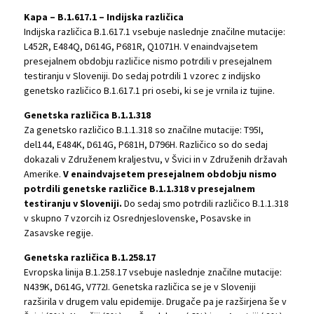
Kapa – B.1.617.1 – Indijska različica
Indijska različica B.1.617.1 vsebuje naslednje značilne mutacije:
L452R, E484Q, D614G, P681R, Q1071H. V enaindvajsetem
presejalnem obdobju različice nismo potrdili v presejalnem
testiranju v Sloveniji. Do sedaj potrdili 1 vzorec z indijsko
genetsko različico B.1.617.1 pri osebi, ki se je vrnila iz tujine.
Genetska različica B.1.1.318
Za genetsko različico B.1.1.318 so značilne mutacije: T95I,
del144, E484K, D614G, P681H, D796H. Različico so do sedaj
dokazali v Združenem kraljestvu, v Švici in v Združenih državah
Amerike.
V enaindvajsetem presejalnem obdobju nismo
potrdili genetske različice B.1.1.318 v presejalnem
testiranju v Sloveniji.
Do sedaj smo potrdili različico B.1.1.318
v skupno 7 vzorcih iz Osrednjeslovenske, Posavske in
Zasavske regije.
Genetska različica B.1.258.17
Evropska linija B.1.258.17 vsebuje naslednje značilne mutacije:
N439K, D614G, V772I. Genetska različica se je v Sloveniji
razširila v drugem valu epidemije. Drugače pa je razširjena še v