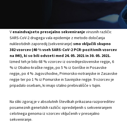
V
enaindvajseto presejalno sekveniranje
virusnih različic
SARS-CoV-2 drugega vala epidemije z metodo določanja
nukleotidnih zaporedij (sekveniranje)
smo vključili skupno
382 vzorcev (40 % vseh SARS-CoV-2 PCR-pozitivnih vzorcev
na IMI), ki so bili odvzeti med 24. 05. 2021 in 30. 05. 2021.
Izmed teh je bilo 68 % vzorcev iz osrednjeslovenske regije, 6
% iz Obalno-kraške regije, po 5 % iz Goriške in Posavske
regije, po 4 % Jugovzhodne, Primorsko-notranjske in Zasavske
regije ter po 1 % iz Pomurske in Savinjske regije. 9 vzorcev je
pripadalo osebam, ki imajo stalno prebivališče v tujini.
Na sliki zgoraj je v absolutnih številkah prikazana razporeditev
posameznih genetskih različic opredeljenih s sekveniranjem
celotnega genoma iz vzorcev vključenih v presejalno
sekveniranje.