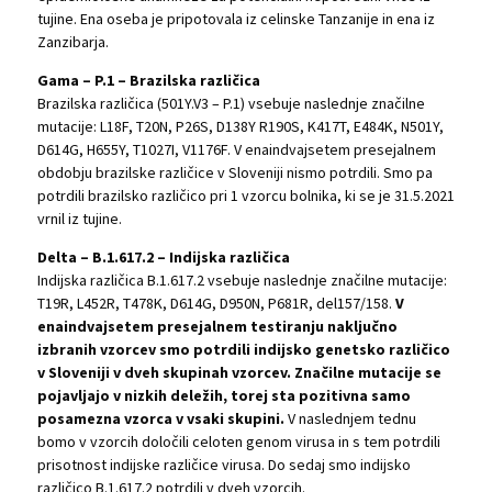
tujine. Ena oseba je pripotovala iz celinske Tanzanije in ena iz
Zanzibarja.
Gama – P.1 – Brazilska različica
Brazilska različica (501Y.V3 – P.1) vsebuje naslednje značilne
mutacije: L18F, T20N, P26S, D138Y R190S, K417T, E484K, N501Y,
D614G, H655Y, T1027I, V1176F. V enaindvajsetem presejalnem
obdobju brazilske različice v Sloveniji nismo potrdili. Smo pa
potrdili brazilsko različico pri 1 vzorcu bolnika, ki se je 31.5.2021
vrnil iz tujine.
Delta – B.1.617.2 – Indijska različica
Indijska različica B.1.617.2 vsebuje naslednje značilne mutacije:
T19R, L452R, T478K, D614G, D950N, P681R, del157/158.
V
enaindvajsetem presejalnem testiranju naključno
izbranih vzorcev smo potrdili indijsko genetsko različico
v Sloveniji v dveh skupinah vzorcev. Značilne mutacije se
pojavljajo v nizkih deležih, torej sta pozitivna samo
posamezna vzorca v vsaki skupini.
V naslednjem tednu
bomo v vzorcih določili celoten genom virusa in s tem potrdili
prisotnost indijske različice virusa. Do sedaj smo indijsko
različico B.1.617.2 potrdili v dveh vzorcih.