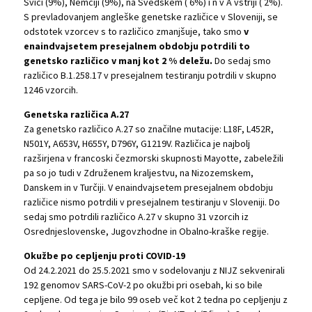
Švici (9%), Nemčiji (9%), na Švedskem ( 6%) i n v A vstriji ( 2%).
S prevladovanjem angleške genetske različice v Sloveniji, se
odstotek vzorcev s to različico zmanjšuje, tako smo
v
enaindvajsetem presejalnem obdobju potrdili to
genetsko različico v manj kot 2 % deležu.
Do sedaj smo
različico B.1.258.17 v presejalnem testiranju potrdili v skupno
1246 vzorcih.
Genetska različica A.27
Za genetsko različico A.27 so značilne mutacije: L18F, L452R,
N501Y, A653V, H655Y, D796Y, G1219V. Različica je najbolj
razširjena v francoski čezmorski skupnosti Mayotte, zabeležili
pa so jo tudi v Združenem kraljestvu, na Nizozemskem,
Danskem in v Turčiji. V enaindvajsetem presejalnem obdobju
različice nismo potrdili v presejalnem testiranju v Sloveniji. Do
sedaj smo potrdili različico A.27 v skupno 31 vzorcih iz
Osrednjeslovenske, Jugovzhodne in Obalno-kraške regije.
Okužbe po cepljenju proti COVID-19
Od 24.2.2021 do 25.5.2021 smo v sodelovanju z NIJZ sekvenirali
192 genomov SARS-CoV-2 po okužbi pri osebah, ki so bile
cepljene. Od tega je bilo 99 oseb več kot 2 tedna po cepljenju z