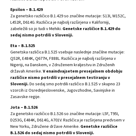
Epsilon – B.1.429
Za genetsko različico B.1.429 so značilne mutacije: S13I, W152C,
L452R, D614G. Različica je najbolj razširjena v Kaliforniji,
zabeležili so jo tudi v Mehiki.
Genetske različice B.1.429 do
sedaj nismo potrdili v Sloveniji.
Eta – B.1.525
Genetska različica B.1.525 vsebuje naslednje značilne mutacije:
Q52R, E484K, Q677H, F888L. Različica je najbolj razširjena v
Nigeriji, na Danskem, v Združenem kraljestvu in Združenih
državah Amerike.
V enaindvajsetem presejalnem obdobju
različice nismo potrdili v presejalnem testiranju v
Sloveniji.
Do sedaj smo potrdili različico B.1.525 v skupno 23
vzorcih iz Osrednjeslovenske, Jugovzhodne, Savinjske in
Zasavske regije.
Jota – B.1.526
Za genetsko različico B.1.526 so značilne mutacije: L5F, T95I,
D253G, E484K, D614G, A701V. Različica je razširjena predvsem v
New Yorku, Združene države Amerike.
Genetske različice
B.1.526 do sedaj nismo potrdili v Sloveniji.