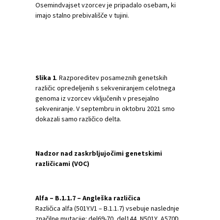
Osemindvajset vzorcev je pripadalo osebam, ki
imajo stalno prebivališče v tujini.
Slika
1
. Razporeditev posameznih genetskih
različic opredeljenih s sekveniranjem celotnega
genoma iz vzorcev vključenih v presejalno
sekveniranje. V septembru in oktobru 2021 smo
dokazali samo različico delta.
Nadzor nad zaskrbljujočimi genetskimi
različicami (VOC)
Alfa – B.1.1.7 – Angleška različica
Različica alfa (501Y.V1 – B.1.1.7) vsebuje naslednje
značilne mutacije: del69-70, del144, N501Y, A570D,