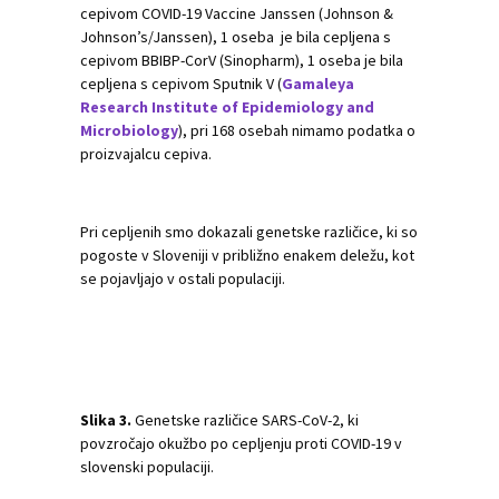
cepivom COVID-19 Vaccine Janssen (Johnson &
Johnson’s/Janssen), 1 oseba je bila cepljena s
cepivom BBIBP-CorV (Sinopharm), 1 oseba je bila
cepljena s cepivom Sputnik V (
Gamaleya
Research Institute of Epidemiology and
Microbiology
), pri 168 osebah nimamo podatka o
proizvajalcu cepiva.
Pri cepljenih smo dokazali genetske različice, ki so
pogoste v Sloveniji v približno enakem deležu, kot
se pojavljajo v ostali populaciji.
Slika 3.
Genetske različice SARS-CoV-2, ki
povzročajo okužbo po cepljenju proti COVID-19 v
slovenski populaciji.