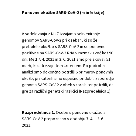
Ponovne okužbe SARS-CoV-2 (reinfekcije)
V sodelovanju z NIJZ izvajamo sekveniranje
genomov SARS-CoV-2 pri osebah, ki so že
prebolele okužbo s SARS-CoV-2 in so ponovno
pozitivne na SARS-CoV-2 RNA v razmaku več kot 90
dni. Med 7. 4. 2021 in 2. 6. 2021 smo preiskovali 51
oseb, ki ustrezajo tem kriterijem. Po podrobni
analizi smo dokončno potrdili 6 primerov ponovnih
okužb, pri katerih smo uspešno pridobili zaporedje
genoma SARS-CoV-2 v obeh vzorcih ter potrdili, da
gre za različni genetski različici (Razpredelnica 1).
Razpredelnica 1.
Osebe s ponovno okužbo s
SARS-CoV-2 prepoznano v obdobju 7. 4. – 2. 6.
2021.