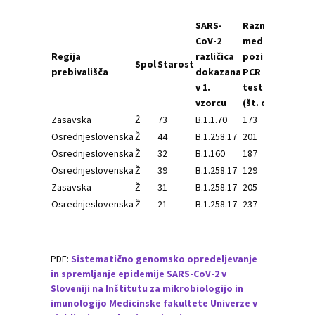
SARS-
Razmak
SA
CoV-2
med
Co
Regija
različica
pozitivnima
raz
Spol
Starost
prebivališča
dokazana
PCR
do
v 1.
testoma
v 2.
vzorcu
(št. dni)
vzo
Zasavska
Ž
73
B.1.1.70
173
B.1
Osrednjeslovenska
Ž
44
B.1.258.17
201
B.1.
Osrednjeslovenska
Ž
32
B.1.160
187
B.1.
Osrednjeslovenska
Ž
39
B.1.258.17
129
B.1.
Zasavska
Ž
31
B.1.258.17
205
B.1.
Osrednjeslovenska
Ž
21
B.1.258.17
237
B.1.
—
PDF:
Sistematično genomsko opredeljevanje
in spremljanje epidemije SARS-CoV-2 v
Sloveniji na Inštitutu za mikrobiologijo in
imunologijo Medicinske fakultete Univerze v