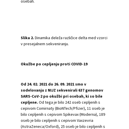
osebah.
Slika 2.
Dinamika deleža različice delta med vzorci
v presejalnem sekveniranju.
Okužbe po cepljenju proti COVID-19
Od 24. 02. 2021 do 26. 09. 2021 smo v
sodelovanju z NIJZ sekvenirali 637 genomov
SARS-CoV-2 po okužbi pri osebah, ki so bile
cepljene.
Od tega je bilo 242 oseb cepljenih s
cepivom Comirnaty (BioNTech/Pfizer), 11 oseb je
bilo cepljenih s cepivom Spikevax (Moderna), 189
oseb je bilo cepljenih s cepivom Vaxzevria
(AstraZeneca/Oxford), 25 oseb je bilo cepljenih s