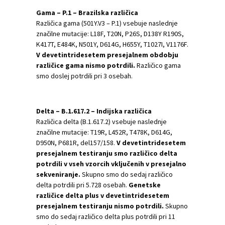
Gama – P.1 – Brazilska različica
Različica gama (501Y.V3 – P.1) vsebuje naslednje
značilne mutacije: L18F, T20N, P26S, D138Y R190S,
K417T, E484K, N501Y, D614G, H655Y, T1027I, V1176F.
V devetintridesetem presejalnem obdobju
različice gama nismo potrdili.
Različico gama
smo doslej potrdili pri 3 osebah.
Delta – B.1.617.2 – Indijska različica
Različica delta (B.1.617.2) vsebuje naslednje
značilne mutacije: T19R, L452R, T478K, D614G,
D950N, P681R, del157/158.
V devetintridesetem
presejalnem testiranju smo različico delta
potrdili v vseh vzorcih vključenih v presejalno
sekveniranje.
Skupno smo do sedaj različico
delta potrdili pri 5.728 osebah.
Genetske
različice delta plus v devetintridesetem
presejalnem testiranju nismo potrdili.
Skupno
smo do sedaj različico delta plus potrdili pri 11