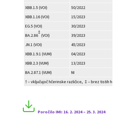
XBB.1.5 (VOI)
50/2022
473
XBB.1.16 (VOI)
15/2023
308
EG.5 (VOI)
30/2023
522
‡
BA.2.86
(VOI)
39/2023
117
JN.1 (VOI)
45/2023
213
XBB.1.9.1 (VUM)
04/2023
378
XBB.2.3 (VUM)
13/2023
119
BA.2.87.1 (VUM)
NI
0
† – vključujoč hčerinske različice, ‡ – brez tistih hčerinskih r
Poročilo I
MI:
16.
2. 2024 – 25
. 3
. 2024