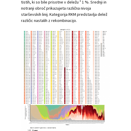
tistih, ki so bile prisotne v deležu ³ 1 %. Srednji in
notranji obroč prikazujeta različna nivoja
starševskih linij. Kategorija RKM predstavlja delež
različic nastalih z rekombinacijo.