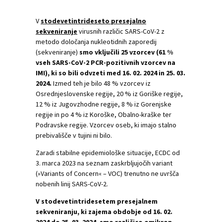
V
stodevetintrideseto presejalno
sekveniranje
virusnih različic SARS-CoV-2 z
metodo določanja nukleotidnih zaporedij
(sekveniranje)
smo vključili 25 vzorcev (61 %
vseh SARS-CoV-2 PCR-pozitivnih vzorcev na
IMI), ki so bili odvzeti med 16. 02. 2024 in 25. 03.
2024.
Izmed teh je bilo 48 % vzorcev iz
Osrednjeslovenske regije, 20 % iz Goriške regije,
12 % iz Jugovzhodne regije, 8 % iz Gorenjske
regije in po 4 % iz Koroške, Obalno-kraške ter
Podravske regije. Vzorcev oseb, ki imajo stalno
prebivališče v tujini ni bilo.
Zaradi stabilne epidemiološke situacije, ECDC od
3. marca 2023 na seznam zaskrbljujočih variant
(»Variants of Concern« – VOC) trenutno ne uvršča
nobenih linij SARS-CoV-2.
V stodevetintridesetem presejalnem
sekveniranju, ki zajema obdobje od 16. 02.