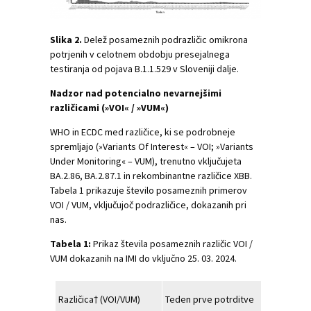
Slika 2.
Delež posameznih podrazličic omikrona
potrjenih v celotnem obdobju presejalnega
testiranja od pojava B.1.1.529 v Sloveniji dalje.
Nadzor nad potencialno nevarnejšimi
različicami (»VOI« / »VUM«)
WHO in ECDC med različice, ki se podrobneje
spremljajo (»Variants Of Interest« – VOI; »Variants
Under Monitoring« – VUM), trenutno vključujeta
BA.2.86, BA.2.87.1 in rekombinantne različice XBB.
Tabela 1 prikazuje število posameznih primerov
VOI / VUM, vključujoč podrazličice, dokazanih pri
nas.
Tabela 1:
Prikaz števila posameznih različic VOI /
VUM dokazanih na IMI do vključno 25. 03. 2024.
Različica† (VOI/VUM)
Teden prve potrditve
Kumulativ