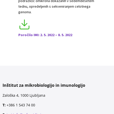
podrazličic omikrona dokazanih v sedemdesetem
tednu, opredeljenih s sekveniranjem celotnega
genoma.
Poročilo IMI: 2. 5. 2022 – 8. 5. 2022
Inštitut za mikrobiologijo in imunologijo
Zaloška 4, 1000 Ljubljana
T:
+386 1 543 74 00