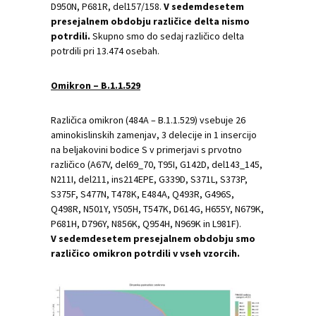
D950N, P681R, del157/158.
V sedemdesetem
presejalnem obdobju različice delta nismo
potrdili.
Skupno smo do sedaj različico delta
potrdili pri 13.474 osebah.
Omikron – B.1.1.529
Različica omikron (484A – B.1.1.529) vsebuje 26
aminokislinskih zamenjav, 3 delecije in 1 insercijo
na beljakovini bodice S v primerjavi s prvotno
različico (A67V, del69_70, T95I, G142D, del143_145,
N211I, del211, ins214EPE, G339D, S371L, S373P,
S375F, S477N, T478K, E484A, Q493R, G496S,
Q498R, N501Y, Y505H, T547K, D614G, H655Y, N679K,
P681H, D796Y, N856K, Q954H, N969K in L981F).
V sedemdesetem presejalnem obdobju smo
različico omikron potrdili v vseh vzorcih.