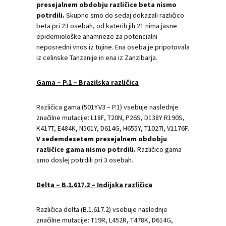
presejalnem obdobju različice beta nismo
potrdili.
Skupno smo do sedaj dokazali različico
beta pri 23 osebah, od katerih jih 21 nima jasne
epidemiološke anamneze za potencialni
neposredni vnos iz tujine. Ena oseba je pripotovala
iz celinske Tanzanije in ena iz Zanzibarja.
Gama – P.1 – Brazilska različica
Različica gama (501Y.V3 – P.1) vsebuje naslednje
značilne mutacije: L18F, T20N, P26S, D138Y R190S,
K417T, E484K, N501Y, D614G, H655Y, T1027I, V1176F.
V sedemdesetem presejalnem obdobju
različice gama nismo potrdili.
Različico gama
smo doslej potrdili pri 3 osebah.
Delta – B.1.617.2 – Indijska različica
Različica delta (B.1.617.2) vsebuje naslednje
značilne mutacije: T19R, L452R, T478K, D614G,