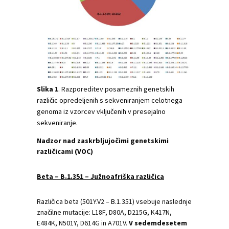
Slika 1
. Razporeditev posameznih genetskih
različic opredeljenih s sekveniranjem celotnega
genoma iz vzorcev vključenih v presejalno
sekveniranje.
Nadzor nad zaskrbljujočimi genetskimi
različicami (VOC)
Beta – B.1.351 – Južnoafriška različica
Različica beta (501Y.V2 – B.1.351) vsebuje naslednje
značilne mutacije: L18F, D80A, D215G, K417N,
E484K, N501Y, D614G in A701V.
V sedemdesetem