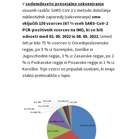
V
sedemdeseto presejalno sekveniranje
virusnih različic SARS-CoV-2 z metodo določanja
nukleotidnih zaporedij (sekveniranje)
smo
vključili 130 vzorcev (67 % vseh SARS-CoV-2
PCR-pozitivnih vzorcev na IMI), ki so bili
odvzeti med 02. 05. 2022 in 08. 05. 2022.
Izmed
teh je bilo 75 % vzorcev iz Osrednjeslovenske
regije, po 5 % iz Gorenjske, Goriške in
Jugovzhodne regije, 3 % iz Zasavske regije, po 2
% iz Podravske regije in Posavske regije in 1 % iz
Koroške. Trije vzorci so pripadali osebam, ki imajo
stalno prebivališče v tujini.