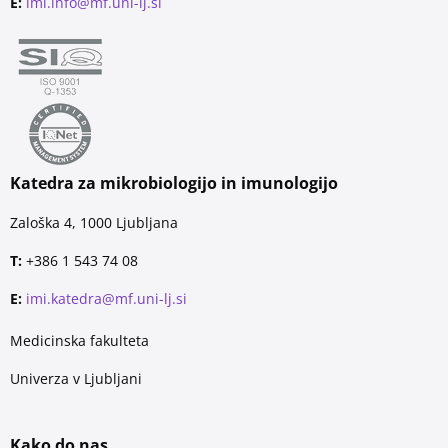
E:
imi.info@mf.uni-lj.si
Katedra za mikrobiologijo in imunologijo
Zaloška 4, 1000 Ljubljana
T:
+386 1 543 74 08
E:
imi.katedra@mf.uni-lj.si
Medicinska fakulteta
Univerza v Ljubljani
Kako do nas