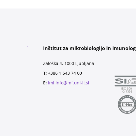
Inštitut za mikrobiologijo in imunolog
Zaloška 4, 1000 Ljubljana
T:
+386 1 543 74 00
E:
imi.info@mf.uni-lj.si