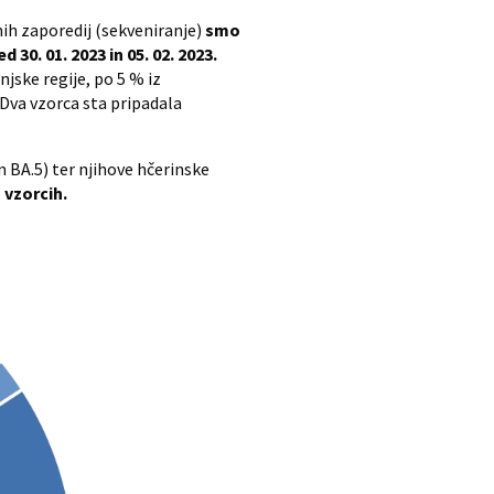
ih zaporedij (sekveniranje)
smo
30. 01. 2023 in 05. 02. 2023.
jske regije, po 5 % iz
 Dva vzorca sta pripadala
n BA.5) ter njihove hčerinske
 vzorcih.