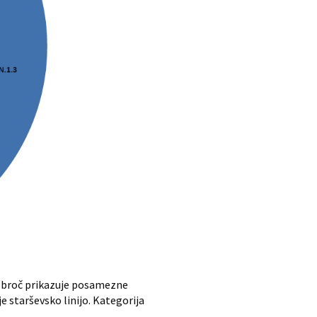
 obroč prikazuje posamezne
e starševsko linijo. Kategorija