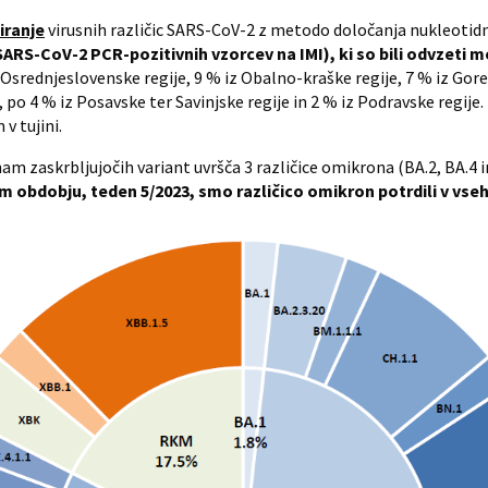
iranje
virusnih različic SARS-CoV-2 z metodo določanja nukleotidn
SARS-CoV-2 PCR-pozitivnih vzorcev na IMI), ki so bili odvzeti med 
 Osrednjeslovenske regije, 9 % iz Obalno-kraške regije, 7 % iz Goren
po 4 % iz Posavske ter Savinjske regije in 2 % iz Podravske regije.
v tujini.
m zaskrbljujočih variant uvršča 3 različice omikrona (BA.2, BA.4 i
 obdobju, teden 5/2023, smo različico omikron potrdili v vseh