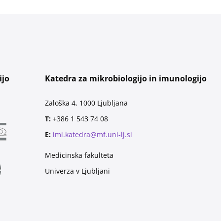
ijo
Katedra za mikrobiologijo in imunologijo
Zaloška 4, 1000 Ljubljana
T:
+386 1 543 74 08
E:
imi.katedra@mf.uni-lj.si
Medicinska fakulteta
Univerza v Ljubljani