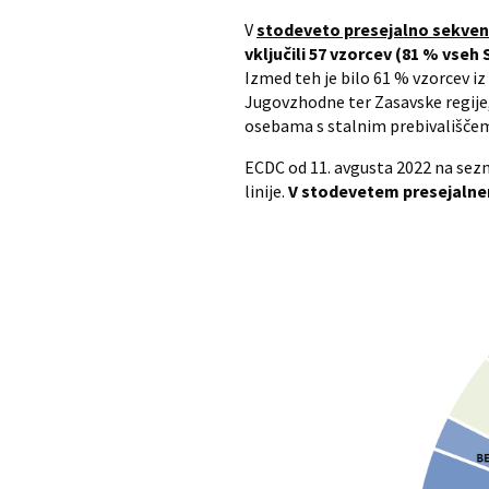
V
stodeveto presejalno sekven
vključili 57 vzorcev (81 % vseh 
Izmed teh je bilo 61 % vzorcev iz
Jugovzhodne ter Zasavske regije, 
osebama s stalnim prebivališčem 
ECDC od 11. avgusta 2022 na sezna
linije.
V stodevetem presejalnem