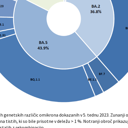
genetskih različic omikrona dokazanih v 5. tednu 2023. Zunanji
 tistih, ki so bile prisotne v deležu > 1 %. Notranji obroč prikazuj
stalih z rekombinacijo.