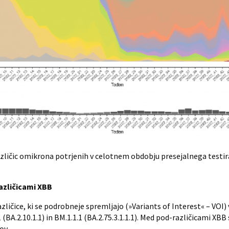
ičic omikrona potrjenih v celotnem obdobju presejalnega testiran
azličicami XBB
ičice, ki se podrobneje spremljajo (»Variants of Interest« – VOI) vk
 (BA.2.10.1.1) in BM.1.1.1 (BA.2.75.3.1.1.1). Med pod-različicami XB
ov.