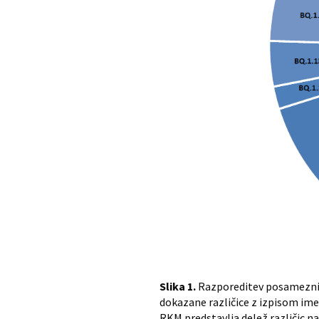
Slika 1.
Razporeditev posameznih 
dokazane različice z izpisom imena
RKM predstavlja delež različic na