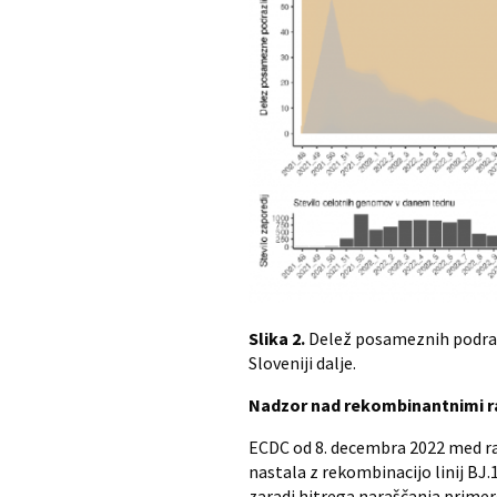
Slika 2.
Delež posameznih podrazl
Sloveniji dalje.
Nadzor nad rekombinantnimi r
ECDC od 8. decembra 2022 med razl
nastala z rekombinacijo linij BJ.1
zaradi hitrega naraščanja primer