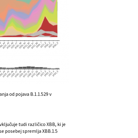
ja od pojava B.1.1.529 v
ljučuje tudi različico XBB, ki je
B se posebej spremlja XBB.1.5