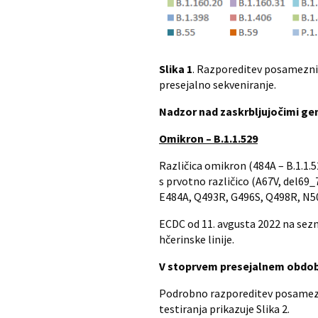
Slika
1
. Razporeditev posameznih
presejalno sekveniranje.
Nadzor nad zaskrbljujočimi gen
Omikron – B.1.1.529
Različica omikron (484A – B.1.1.52
s prvotno različico (A67V, del69
E484A, Q493R, G496S, Q498R, N50
ECDC od 11. avgusta 2022 na sezna
hčerinske linije.
V stoprvem presejalnem obdobju
Podrobno razporeditev posamezni
testiranja prikazuje Slika 2.