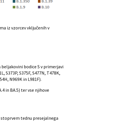
a iz vzorcev vključenih v
 beljakovini bodice S v primerjavi
1L, S373P, S375F, S477N, T478K,
54H, N969K in L981F).
4 in BA.5) ter vse njihove
v stoprvem tednu presejalnega