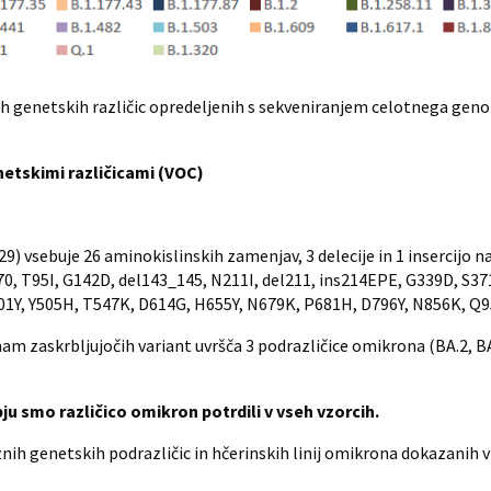
 genetskih različic opredeljenih s sekveniranjem celotnega genom
etskimi različicami (VOC)
9) vsebuje 26 aminokislinskih zamenjav, 3 delecije in 1 insercijo na
_70, T95I, G142D, del143_145, N211I, del211, ins214EPE, G339D, S37
1Y, Y505H, T547K, D614G, H655Y, N679K, P681H, D796Y, N856K, Q9
m zaskrbljujočih variant uvršča 3 podrazličice omikrona (BA.2, BA.
 smo različico omikron potrdili v vseh vzorcih.
h genetskih podrazličic in hčerinskih linij omikrona dokazanih 