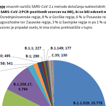
nje
virusnih različic SARS-CoV-2 z metodo določanja nukleotidnih 
 SARS-CoV-2 PCR-pozitivnih vzorcev na IMI), ki so bili odvzeti med
 Osrednjeslovenske regije, 8 % iz Goriške regije, 6 % iz Posavske re
ugovzhodne ter Zasavske regije, 3 % iz Savinjske regije in po 1 % 
orec je pripadal osebi, ki ima stalno prebivališče v tujini.