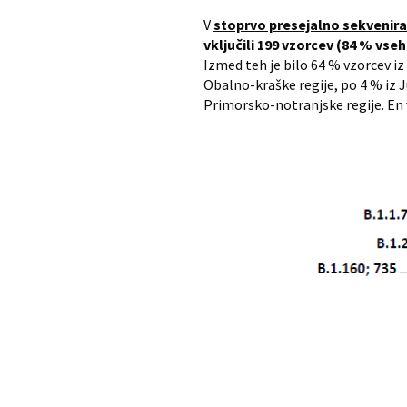
V
stoprvo presejalno sekvenira
vključili 199 vzorcev (84 % vseh
Izmed teh je bilo 64 % vzorcev iz
Obalno-kraške regije, po 4 % iz J
Primorsko-notranjske regije. En vz