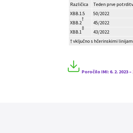
Različica
Teden prve potrdit
XBB.1.5
50/2022
†
XBB.2
45/2022
‡
XBB.1
43/2022
† vključno s hčerinskimi linijam
Poročilo I
MI:
6
. 2. 2023 –