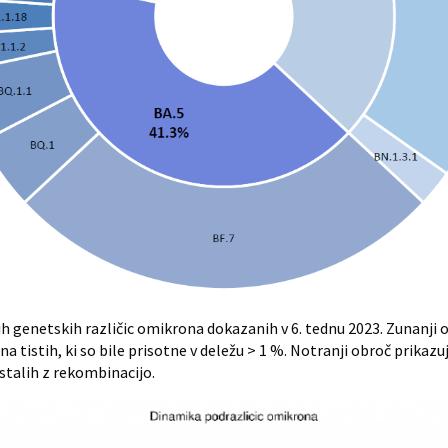
genetskih različic omikrona dokazanih v 6. tednu 2023. Zunanji
 tistih, ki so bile prisotne v deležu > 1 %. Notranji obroč prikazuj
stalih z rekombinacijo.