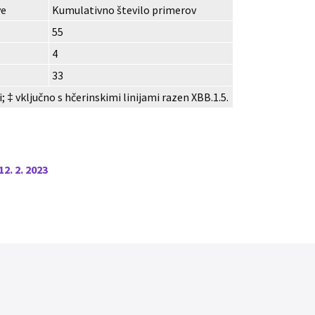
ve
Kumulativno število primerov
55
4
33
i; ‡ vključno s hčerinskimi linijami razen XBB.1.5.
 12. 2. 2023