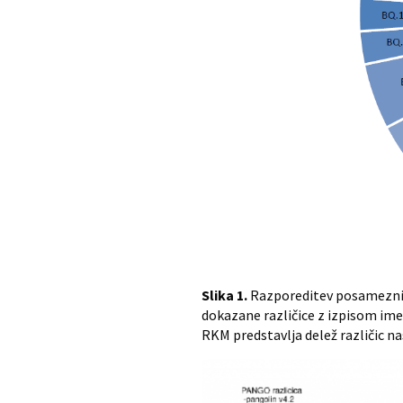
Slika 1.
Razporeditev posameznih 
dokazane različice z izpisom imena
RKM predstavlja delež različic na