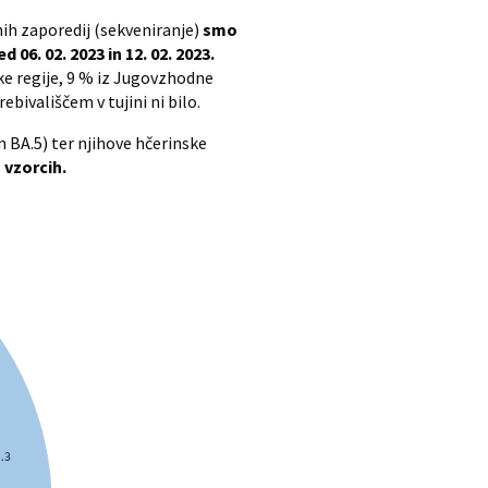
ih zaporedij (sekveniranje)
smo
06. 02. 2023 in 12. 02. 2023.
ske regije, 9 % iz Jugovzhodne
ebivališčem v tujini ni bilo.
n BA.5) ter njihove hčerinske
 vzorcih.