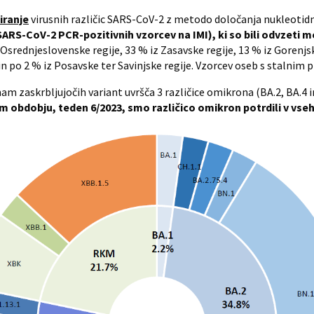
iranje
virusnih različic SARS-CoV-2 z metodo določanja nukleotidn
SARS-CoV-2 PCR-pozitivnih vzorcev na IMI), ki so bili odvzeti med 
 Osrednjeslovenske regije, 33 % iz Zasavske regije, 13 % iz Gorenj
n po 2 % iz Posavske ter Savinjske regije. Vzorcev oseb s stalnim pr
m zaskrbljujočih variant uvršča 3 različice omikrona (BA.2, BA.4 i
 obdobju, teden 6/2023, smo različico omikron potrdili v vseh