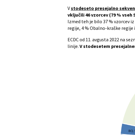
V
stodeseto presejalno sekven
vključili 46 vzorcev (79 % vseh 
Izmed teh je bilo 37 % vzorcev iz
regije, 4 % Obalno-kraške regije i
ECDC od 11. avgusta 2022 na sezna
linije.
V stodesetem presejalnem