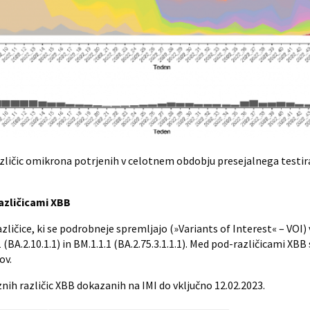
ičic omikrona potrjenih v celotnem obdobju presejalnega testiran
azličicami XBB
ičice, ki se podrobneje spremljajo (»Variants of Interest« – VOI) vk
 (BA.2.10.1.1) in BM.1.1.1 (BA.2.75.3.1.1.1). Med pod-različicami XB
ov.
ih različic XBB dokazanih na IMI do vključno 12.02.2023.