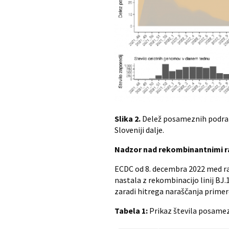
Slika 2.
Delež posameznih podrazl
Sloveniji dalje.
Nadzor nad rekombinantnimi r
ECDC od 8. decembra 2022 med razl
nastala z rekombinacijo linij BJ.1
zaradi hitrega naraščanja primer
Tabela 1:
Prikaz števila posamezn