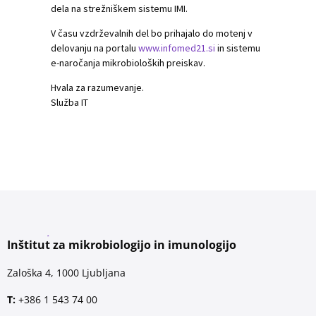
dela na strežniškem sistemu IMI.
V času vzdrževalnih del bo prihajalo do motenj v
delovanju na portalu
www.infomed21.si
in sistemu
e-naročanja mikrobioloških preiskav.
Hvala za razumevanje.
Služba IT
Inštitut za mikrobiologijo in imunologijo
Zaloška 4, 1000 Ljubljana
T:
+386 1 543 74 00