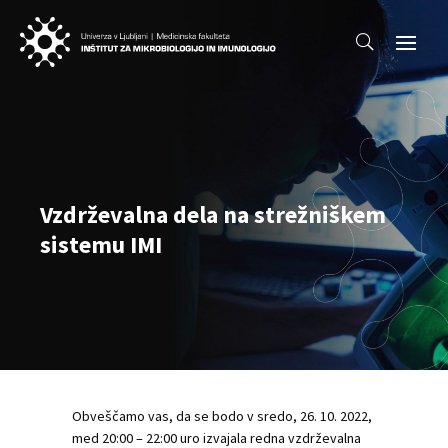
Vzdrževalna dela na strežniškem
sistemu IMI
Obveščamo vas, da se bodo v sredo, 26. 10. 2022,
med 20:00 – 22:00 uro izvajala redna vzdrževalna