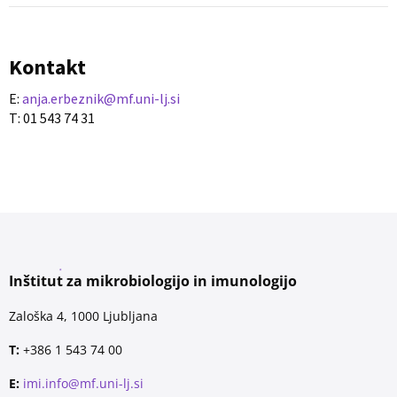
Kontakt
E:
anja.erbeznik@mf.uni-lj.si
T: 01 543 74 31
Inštitut za mikrobiologijo in imunologijo
Zaloška 4, 1000 Ljubljana
T:
+386 1 543 74 00
E:
imi.info@mf.uni-lj.si