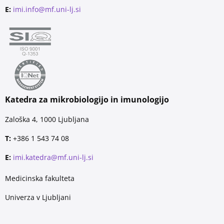
E:
imi.info@mf.uni-lj.si
Katedra za mikrobiologijo in imunologijo
Zaloška 4, 1000 Ljubljana
T:
+386 1 543 74 08
E:
imi.katedra@mf.uni-lj.si
Medicinska fakulteta
Univerza v Ljubljani