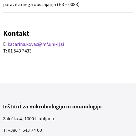
parazitarnega obstajanja (P3 – 0083).
Kontakt
E:
katarina.kovac@mf.uni-lj.si
T: 01 543 7433
Inštitut za mikrobiologijo in imunologijo
Zaloška 4, 1000 Ljubljana
T:
+386 1 543 74 00