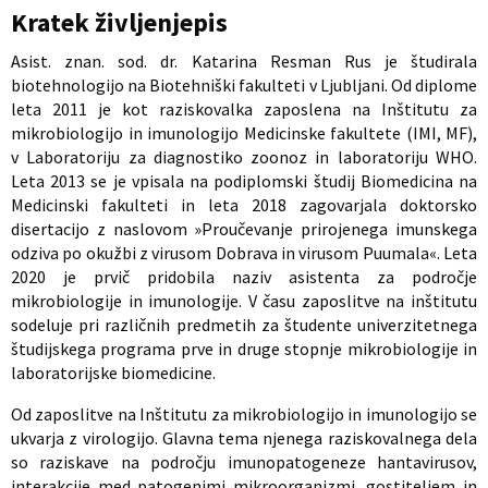
Kratek življenjepis
Asist. znan. sod. dr. Katarina Resman Rus je študirala
biotehnologijo na Biotehniški fakulteti v Ljubljani. Od diplome
leta 2011 je kot raziskovalka zaposlena na Inštitutu za
mikrobiologijo in imunologijo Medicinske fakultete (IMI, MF),
v Laboratoriju za diagnostiko zoonoz in laboratoriju WHO.
Leta 2013 se je vpisala na podiplomski študij Biomedicina na
Medicinski fakulteti in leta 2018 zagovarjala doktorsko
disertacijo z naslovom »Proučevanje prirojenega imunskega
odziva po okužbi z virusom Dobrava in virusom Puumala«. Leta
2020 je prvič pridobila naziv asistenta za področje
mikrobiologije in imunologije. V času zaposlitve na inštitutu
sodeluje pri različnih predmetih za študente univerzitetnega
študijskega programa prve in druge stopnje mikrobiologije in
laboratorijske biomedicine.
Od zaposlitve na Inštitutu za mikrobiologijo in imunologijo se
ukvarja z virologijo. Glavna tema njenega raziskovalnega dela
so raziskave na področju imunopatogeneze hantavirusov,
interakcije med patogenimi mikroorganizmi, gostiteljem in