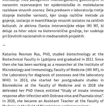
naravnim rezervoarjem ter epidemiološke in molekularne
raziskave virusnih zoonoz. Dela predvsem v laboratoriju tretje
stopnje biološke varnosti, kjer izvaja različne metode za
gojenje, izolacijo in kvantifikacijo virusnih izolatov na celičnih
kulturah. Je aktivna članica intervencijske ekipe IMI MF, ki
deluje za hiter odziv na bioteroristične grožnje, ter sodeluje
pri številnih nacionalnih in mednarodnih projektih.
—
Katarina Resman Rus, PhD, studied biotechnology at the
Biotechnical Faculty in Ljubljana and graduated in 2011. Since
then she has been working as a researcher at the Institute of
Microbiology and Immunology, Faculty of Medicine (IMI MF), in
the Laboratory for diagnosis of zoonoses and the laboratory
WHO. In 2013, she started her postgraduate studies in
Biomedicine at the Faculty of Medicine and in 2018 she
defended her PhD thesis entitled “Study of innate immune
response after infection with Dobrava virus and Puumala virus”.
In 2020, she became an Assistant Teacher at the Faculty of