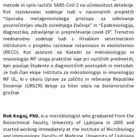
metode in vpliv različic SARS-CoV-2 na učinkovitost detekcije.
Kot raziskovalec sodeluje tudi v nacionalnih projektih
“Uporaba metagenomskega pristopa za odkrivanje
povzročiteljev okužb osrednjega živčevja” in “Epidemiologija,
diagnostika, zdravljenje in preprečevanje covid-19”. Trenutno
mednarodno sodeluje tudi s Hrvaškim veterinarskim
inštitutom v projektu raziskave rotavirusov in ekosistemov
(RECO). Kot asistent na Katedri za mikrobiologijo in
imunologijo MF izvaja praktične vaje pri različnih predmetih,
kjer poučuje študente o diagnostičnih postopkih in metodah.
Je tudi član ekipe Inštituta za mikrobiologijo in imunologijo
MF UL, ki v okviru Uprave za zaščito in reševanje Republike
Slovenije (URSZR) deluje za hiter odziv na bioteroristične
grožnje.
Rok Kogoj, PhD
, is a microbiologist who graduated from the
Biotechnical Faculty, University of Ljubljana in 2005 and
started working immediately at the institute of Microbiology
and Immunology, Faculty of Medicine, University of Ljubljana