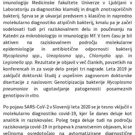
imunologijo Medicinske fakultete Univerze v Ljubljani v
Laboratoriju za diagnostiko klamidij in drugih znotrajceličnih
bakterij. Sprva se je ukvarjal predvsem s klasično in napredno
molekularno diagnostiko atipičnih bakterij, kmalu pa je začel
sodelovati tudi pri raziskovalnem delu in poučevanju na
Katedri za mikrobiologijo in imunologijo MF. V tem času je bil
aktiven na raziskovalnem področju molekularne
epidemiologije in antibiotične odpornosti bakterij
Mycoplasma spp.
,
Ureaplasma spp.
,
Chlamydia spp.
in
Legionella spp.
Rezultate je objavil v več člankih, povzetkih na
konferencah in za svoje delo prejel tri nagrade. Leta 2019 je
zaključil doktorski študij z uspešnim zagovorom doktorske
disertacije z naslovom: Genotipizacija bakterije
Mycoplasma
pneumoniae
in ugotavljanje patogenosti posameznih
genotipov
in vitro
.
Po pojavu SARS-CoV-2 v Sloveniji leta 2020 se je tesno vključil v
molekularno diagnostiko covid-19, kjer še danes deluje kot
analitik in raziskovalec. Poleg tega deluje tudi na področju
raziskovanja covid-19 in prispeva k znanstvenim objavam, ki se
večinoma osredotočajo na avtomatizirane diagnostične