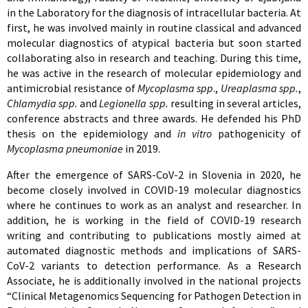
in the Laboratory for the diagnosis of intracellular bacteria. At
first, he was involved mainly in routine classical and advanced
molecular diagnostics of atypical bacteria but soon started
collaborating also in research and teaching. During this time,
he was active in the research of molecular epidemiology and
antimicrobial resistance of
Mycoplasma spp
.,
Ureaplasma spp.
,
Chlamydia spp.
and
Legionella spp.
resulting in several articles,
conference abstracts and three awards. He defended his PhD
thesis on the epidemiology and
in vitro
pathogenicity of
Mycoplasma pneumoniae
in 2019.
After the emergence of SARS-CoV-2 in Slovenia in 2020, he
become closely involved in COVID-19 molecular diagnostics
where he continues to work as an analyst and researcher. In
addition, he is working in the field of COVID-19 research
writing and contributing to publications mostly aimed at
automated diagnostic methods and implications of SARS-
CoV-2 variants to detection performance. As a Research
Associate, he is additionally involved in the national projects
“Clinical Metagenomics Sequencing for Pathogen Detection in