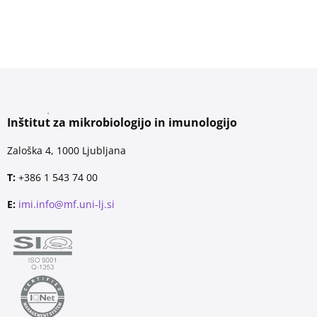
Inštitut za mikrobiologijo in imunologijo
Zaloška 4, 1000 Ljubljana
T:
+386 1 543 74 00
E:
imi.info@mf.uni-lj.si