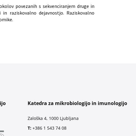
otokolov povezanih s sekvenciranjem druge in
i in raziskovalno dejavnostjo. Raziskovalno
nomike.
ijo
Katedra za mikrobiologijo in imunologijo
Zaloška 4, 1000 Ljubljana
T:
+386 1 543 74 08