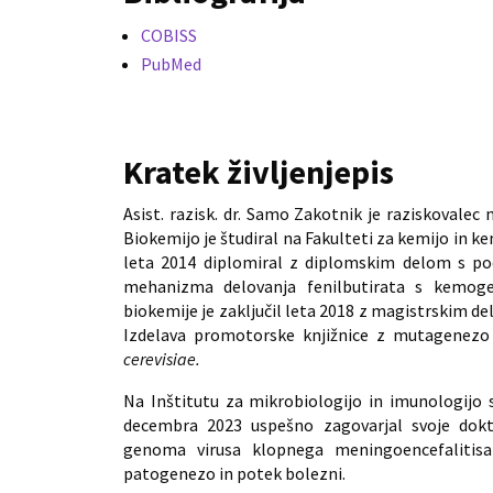
COBISS
PubMed
Kratek življenjepis
Asist. razisk. dr. Samo Zakotnik je raziskovalec 
Biokemijo je študiral na Fakulteti za kemijo in ke
leta 2014 diplomiral z diplomskim delom s p
mehanizma delovanja fenilbutirata s kemogene
biokemije je zaključil leta 2018 z magistrskim d
Izdelava promotorske knjižnice z mutagenez
cerevisiae.
Na Inštitutu za mikrobiologijo in imunologijo s
decembra 2023 uspešno zagovarjal svoje dokt
genoma virusa klopnega meningoencefalitisa 
patogenezo in potek bolezni.