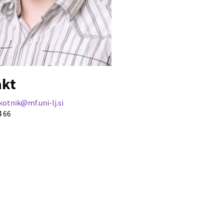
akt
otnik@mf.uni-lj.si
4 66