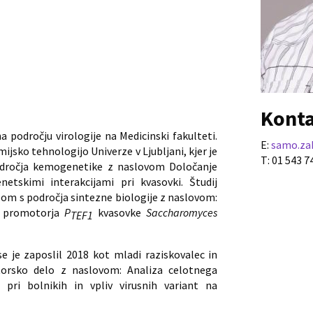
Kont
na področju virologije na Medicinski fakulteti.
E:
samo.zak
mijsko tehnologijo Univerze v Ljubljani, kjer je
T: 01 543 7
odročja kemogenetike z naslovom Določanje
tskimi interakcijami pri kvasovki. Študij
elom s področja sintezne biologije z naslovom:
o promotorja
P
kvasovke
Saccharomyces
TEF1
e je zaposlil 2018 kot mladi raziskovalec in
orsko delo z naslovom: Analiza celotnega
pri bolnikih in vpliv virusnih variant na