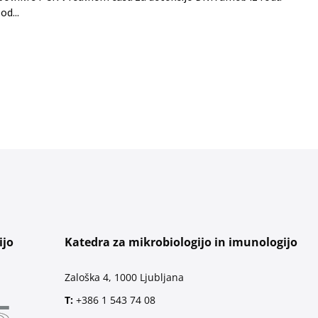
od...
ijo
Katedra za mikrobiologijo in imunologijo
Zaloška 4, 1000 Ljubljana
T:
+386 1 543 74 08