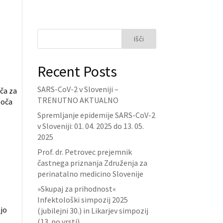
Išči
Recent Posts
SARS-CoV-2 v Sloveniji –
ča za
TRENUTNO AKTUALNO
goča
Spremljanje epidemije SARS-CoV-2
v Sloveniji: 01. 04. 2025 do 13. 05.
2025
Prof. dr. Petrovec prejemnik
častnega priznanja Združenja za
perinatalno medicino Slovenije
»Skupaj za prihodnost«
Infektološki simpozij 2025
ijo
(jubilejni 30.) in Likarjev simpozij
(13. po vrsti)