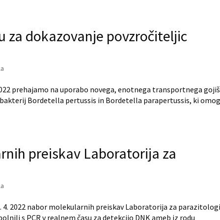
u za dokazovanje povzročiteljic
la
2022 prehajamo na uporabo novega, enotnega transportnega gojiš
 bakterij Bordetella pertussis in Bordetella parapertussis, ki omo
rnih preiskav Laboratorija za
la
4. 2022 nabor molekularnih preiskav Laboratorija za parazitolog
polnili s PCR v realnem času za detekcijo DNK ameb iz rodu