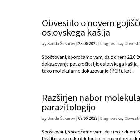
Obvestilo o novem gojišč
oslovskega kašlja
by
Sanda Šukarov
|
23.06.2022
|
Diagnostika
,
Obvesti
Spoštovani, sporočamo vam, da z dnem 22.6.
dokazovanje povzročiteljic oslovskega kašlja,
tako molekularno dokazovanje (PCR), kot...
Razširjen nabor molekula
parazitologijo
by
Sanda Šukarov
|
02.06.2022
|
Diagnostika
,
Obvesti
Spoštovani, sporočamo vam, da smo z dnem 6. 
Inštituta za mikrobiologijo in imunologijo do