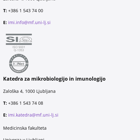
T:
+386 1 543 74 00
E:
imi.info@mf.uni-lj.si
Katedra za mikrobiologijo in imunologijo
Zaloška 4, 1000 Ljubljana
T:
+386 1 543 74 08
E:
imi.katedra@mf.uni-lj.si
Medicinska fakulteta
Univerza v Ljubljani