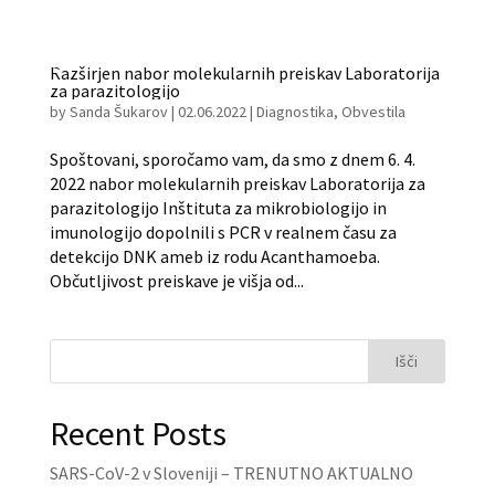
Razširjen nabor molekularnih preiskav Laboratorija
za parazitologijo
by
Sanda Šukarov
|
02.06.2022
|
Diagnostika
,
Obvestila
Spoštovani, sporočamo vam, da smo z dnem 6. 4.
2022 nabor molekularnih preiskav Laboratorija za
parazitologijo Inštituta za mikrobiologijo in
imunologijo dopolnili s PCR v realnem času za
detekcijo DNK ameb iz rodu Acanthamoeba.
Občutljivost preiskave je višja od...
Išči
Recent Posts
SARS-CoV-2 v Sloveniji – TRENUTNO AKTUALNO