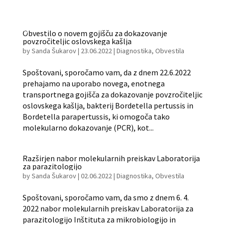
Obvestilo o novem gojišču za dokazovanje
povzročiteljic oslovskega kašlja
by
Sanda Šukarov
|
23.06.2022
|
Diagnostika
,
Obvestila
Spoštovani, sporočamo vam, da z dnem 22.6.2022
prehajamo na uporabo novega, enotnega
transportnega gojišča za dokazovanje povzročiteljic
oslovskega kašlja, bakterij Bordetella pertussis in
Bordetella parapertussis, ki omogoča tako
molekularno dokazovanje (PCR), kot...
Razširjen nabor molekularnih preiskav Laboratorija
za parazitologijo
by
Sanda Šukarov
|
02.06.2022
|
Diagnostika
,
Obvestila
Spoštovani, sporočamo vam, da smo z dnem 6. 4.
2022 nabor molekularnih preiskav Laboratorija za
parazitologijo Inštituta za mikrobiologijo in