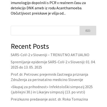
imunologijo dopolnili s PCR v realnem času za
detekcijo DNK ameb iz rodu Acanthamoeba.
Občutljivost preiskave je višja od...
Išči
Recent Posts
SARS-CoV-2 v Sloveniji – TRENUTNO AKTUALNO
Spremljanje epidemije SARS-CoV-2 v Sloveniji: 01. 04.
2025 do 13. 05. 2025
Prof. dr. Petrovec prejemnik častnega priznanja
Združenja za perinatalno medicino Slovenije
»Skupaj za prihodnost« Infektološki simpozij 2025
(jubilejni 30.) in Likarjev simpozij (13. po vrsti)
Preizkusno predavanje asist. dr. Roka Tomazina