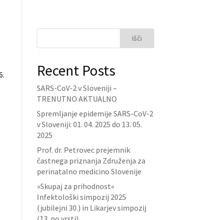
Išči
Recent Posts
6.
SARS-CoV-2 v Sloveniji –
TRENUTNO AKTUALNO
Spremljanje epidemije SARS-CoV-2
v Sloveniji: 01. 04. 2025 do 13. 05.
2025
Prof. dr. Petrovec prejemnik
častnega priznanja Združenja za
perinatalno medicino Slovenije
»Skupaj za prihodnost«
Infektološki simpozij 2025
(jubilejni 30.) in Likarjev simpozij
(13. po vrsti)