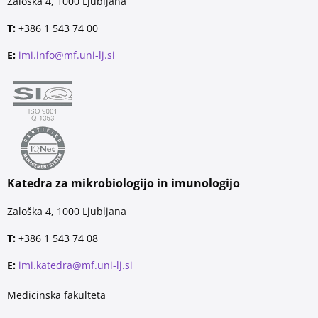
Zaloška 4, 1000 Ljubljana
T:
+386 1 543 74 00
E:
imi.info@mf.uni-lj.si
Katedra za mikrobiologijo in imunologijo
Zaloška 4, 1000 Ljubljana
T:
+386 1 543 74 08
E:
imi.katedra@mf.uni-lj.si
Medicinska fakulteta