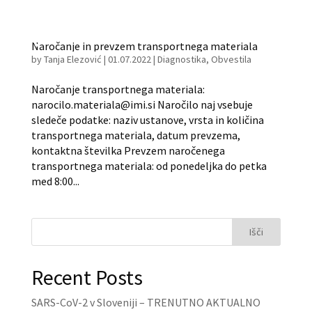
Naročanje in prevzem transportnega materiala
by
Tanja Elezović
|
01.07.2022
|
Diagnostika
,
Obvestila
Naročanje transportnega materiala:
narocilo.materiala@imi.si Naročilo naj vsebuje
sledeče podatke: naziv ustanove, vrsta in količina
transportnega materiala, datum prevzema,
kontaktna številka Prevzem naročenega
transportnega materiala: od ponedeljka do petka
med 8:00...
Išči
Recent Posts
SARS-CoV-2 v Sloveniji – TRENUTNO AKTUALNO