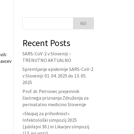
Išči
Recent Posts
SARS-CoV-2 v Sloveniji –
vili
TRENUTNO AKTUALNO
lavcev
Spremljanje epidemije SARS-CoV-2
v Sloveniji: 01. 04. 2025 do 13. 05.
2025
Prof. dr. Petrovec prejemnik
častnega priznanja Združenja za
perinatalno medicino Slovenije
»Skupaj za prihodnost«
Infektološki simpozij 2025
(jubilejni 30.) in Likarjev simpozij
(13. po vrsti)