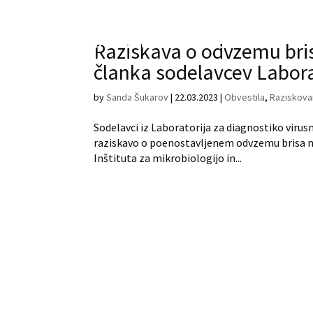
Raziskava o odvzemu bri
članka sodelavcev Labora
by
Sanda Šukarov
|
22.03.2023
|
Obvestila
,
Raziskova
Sodelavci iz Laboratorija za diagnostiko virusni
raziskavo o poenostavljenem odvzemu brisa no
Inštituta za mikrobiologijo in...