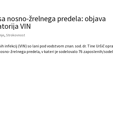
sa nosno-žrelnega predela: objava
torija VIN
nje
,
Strokovnost
h infekcij (VIN) so lani pod vodstvom znan. sod. dr. Tine Uršič opra
sno-žrelnega predela, v kateri je sodelovalo 76 zaposlenih/sode