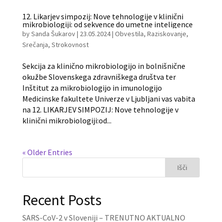
12. Likarjev simpozij: Nove tehnologije v klinični
mikrobiologiji: od sekvence do umetne inteligence
by
Sanda Šukarov
|
23.05.2024
|
Obvestila
,
Raziskovanje
,
Srečanja
,
Strokovnost
Sekcija za klinično mikrobiologijo in bolnišnične
okužbe Slovenskega zdravniškega društva ter
Inštitut za mikrobiologijo in imunologijo
Medicinske fakultete Univerze v Ljubljani vas vabita
na 12. LIKARJEV SIMPOZIJ: Nove tehnologije v
klinični mikrobiologiji:od...
« Older Entries
Išči
Recent Posts
SARS-CoV-2 v Sloveniji – TRENUTNO AKTUALNO