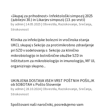
»Skupaj za prihodnost« Infektološki simpozij 2025
(jubilejni 30.) in Likarjev simpozij (13. po vrsti)
by
admin
|
14.05.2025
|
Obvestila
,
Raziskovanje
,
Srečanja
,
Strokovnost
Klinika za infekcijske bolezni in vročinska stanja
UKCL skupaj s Sekcijo za protimikrobno zdravljenje
pri SZD v sodelovanju s Sekcijo za klinično
mikrobiologijo in bolnišnične okužbe SZD in
Inštitutom za mikrobiologijo in imunologijo, MF UL
organizirajo skupno...
UKINJENA DOSTAVA VSEH VRST POŠTNIH POŠILJK
ob SOBOTAH s Pošto Slovenije
by
admin
|
28.10.2024
|
Obvestila
,
Raziskovanje
,
Srečanja
,
Strokovnost
Spoštovani naši naročniki, posredujemo vam