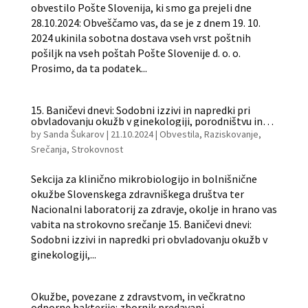
obvestilo Pošte Slovenija, ki smo ga prejeli dne
28.10.2024: Obveščamo vas, da se je z dnem 19. 10.
2024 ukinila sobotna dostava vseh vrst poštnih
pošiljk na vseh poštah Pošte Slovenije d. o. o.
Prosimo, da ta podatek...
15. Baničevi dnevi: Sodobni izzivi in napredki pri
obvladovanju okužb v ginekologiji, porodništvu in
spolno prenosljivih okužb
by
Sanda Šukarov
|
21.10.2024
|
Obvestila
,
Raziskovanje
,
Srečanja
,
Strokovnost
Sekcija za klinično mikrobiologijo in bolnišnične
okužbe Slovenskega zdravniškega društva ter
Nacionalni laboratorij za zdravje, okolje in hrano vas
vabita na strokovno srečanje 15. Baničevi dnevi:
Sodobni izzivi in napredki pri obvladovanju okužb v
ginekologiji,...
Okužbe, povezane z zdravstvom, in večkratno
odporne bakterije: zbornik predavanj