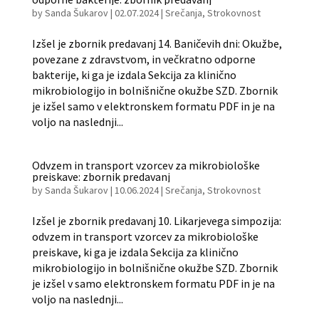
by
Sanda Šukarov
|
02.07.2024
|
Srečanja
,
Strokovnost
Izšel je zbornik predavanj 14. Baničevih dni: Okužbe,
povezane z zdravstvom, in večkratno odporne
bakterije, ki ga je izdala Sekcija za klinično
mikrobiologijo in bolnišnične okužbe SZD. Zbornik
je izšel samo v elektronskem formatu PDF in je na
voljo na naslednji...
Odvzem in transport vzorcev za mikrobiološke
preiskave: zbornik predavanj
by
Sanda Šukarov
|
10.06.2024
|
Srečanja
,
Strokovnost
Izšel je zbornik predavanj 10. Likarjevega simpozija:
odvzem in transport vzorcev za mikrobiološke
preiskave, ki ga je izdala Sekcija za klinično
mikrobiologijo in bolnišnične okužbe SZD. Zbornik
je izšel v samo elektronskem formatu PDF in je na
voljo na naslednji...